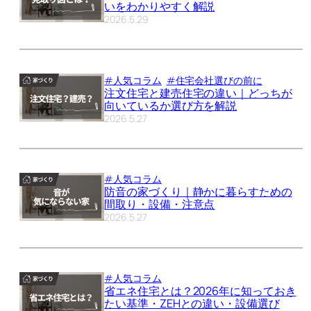
いをわかりやすく解説
2026.5.29
#人気コラム
#住宅会社選びの前に
注文住宅と建売住宅の違い｜どっちが
向いているか選び方を解説
2026.5.27
#人気コラム
防音の家づくり｜静かに暮らすための
間取り・設備・注意点
2026.5.27
#人気コラム
省エネ住宅とは？2026年に知っておき
たい基準・ZEHとの違い・設備選び