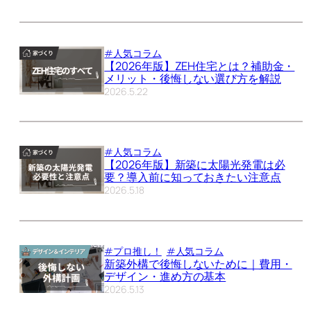
#人気コラム
【2026年版】ZEH住宅とは？補助金・
メリット・後悔しない選び方を解説
2026.5.22
#人気コラム
【2026年版】新築に太陽光発電は必
要？導入前に知っておきたい注意点
2026.5.18
#プロ推し！
#人気コラム
新築外構で後悔しないために｜費用・
デザイン・進め方の基本
2026.5.13