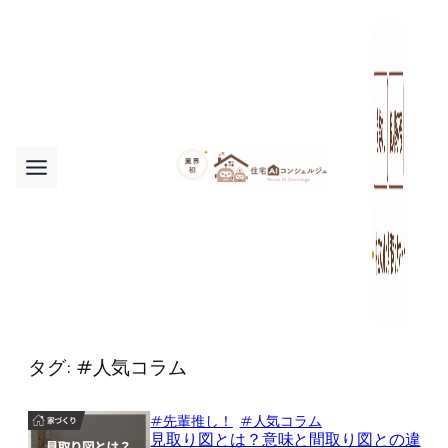
内
容
を
ス
キ
ッ
プ
タグ:
#人気コラム
#先輩推し！
#人気コラム
見取り図とは？意味と間取り図との違