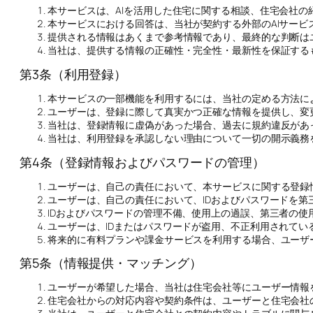
本サービスは、AIを活用した住宅に関する相談、住宅会社
本サービスにおける回答は、当社が契約する外部のAIサー
提供される情報はあくまで参考情報であり、最終的な判断は
当社は、提供する情報の正確性・完全性・最新性を保証する
第3条（利用登録）
本サービスの一部機能を利用するには、当社の定める方法に
ユーザーは、登録に際して真実かつ正確な情報を提供し、変
当社は、登録情報に虚偽があった場合、過去に規約違反があ
当社は、利用登録を承認しない理由について一切の開示義務
第4条（登録情報およびパスワードの管理）
ユーザーは、自己の責任において、本サービスに関する登録
ユーザーは、自己の責任において、IDおよびパスワードを
IDおよびパスワードの管理不備、使用上の過誤、第三者の
ユーザーは、IDまたはパスワードが盗用、不正利用されて
将来的に有料プランや課金サービスを利用する場合、ユーザ
第5条（情報提供・マッチング）
ユーザーが希望した場合、当社は住宅会社等にユーザー情報
住宅会社からの対応内容や契約条件は、ユーザーと住宅会社