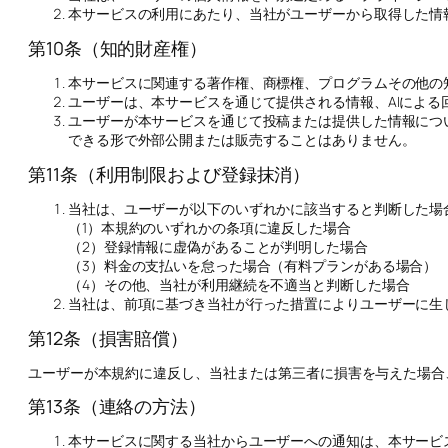
本サービスの利用にあたり、当社がユーザーから取得した情
第10条（知的財産権）
本サービスに関連する著作権、商標権、プログラムその他の
ユーザーは、本サービスを通じて提供される情報、AIによ
ユーザーが本サービスを通じて投稿または提供した情報につ
できる形で外部公開または販売することはありません。
第11条（利用制限および登録抹消）
当社は、ユーザーが以下のいずれかに該当すると判断した場
（1）本規約のいずれかの条項に違反した場合
（2）登録情報に虚偽があることが判明した場合
（3）料金の支払いを怠った場合（有料プランがある場合）
（4）その他、当社が利用継続を不適当と判断した場合
当社は、前項に基づき当社が行った措置によりユーザーに生
第12条（損害賠償）
ユーザーが本規約に違反し、当社または第三者に損害を与えた場合
第13条（連絡の方法）
本サービスに関する当社からユーザーへの通知は、本サービ