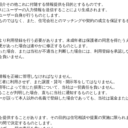
の紹介その他これに付随する情報提供を目的とするものです。
ビスにユーザーの入力情報を送信することにより生成されます。
ユーザー自身が行うものとします。
ものではなく、また、住宅会社とのマッチングや契約の成立を保証する
より利用登録を行う必要があります。未成年者は保護者の同意を得たう
更があった場合は速やかに修正するものとします。
った場合、または当社が不適当と判断した場合には、利用登録を承認し
を負いません。
情報を正確に管理しなければなりません。
第三者に利用させず、また譲渡・貸与・開示等をしてはなりません。
使用等によって生じた損害について、当社は一切責任を負いません。
いることが判明した場合、直ちに当社に通知するものとします。
ーが誤って本人以外の名義で登録した場合であっても、当社は返金また
を提供することがあります。その目的は住宅相談や提案の実施に限られ
の間で決定するものとします。