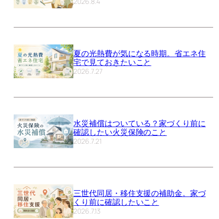
2026.8.4
夏の光熱費が気になる時期。省エネ住
宅で見ておきたいこと
2026.7.27
水災補償はついている？家づくり前に
確認したい火災保険のこと
2026.7.21
三世代同居・移住支援の補助金。家づ
くり前に確認したいこと
2026.7.13