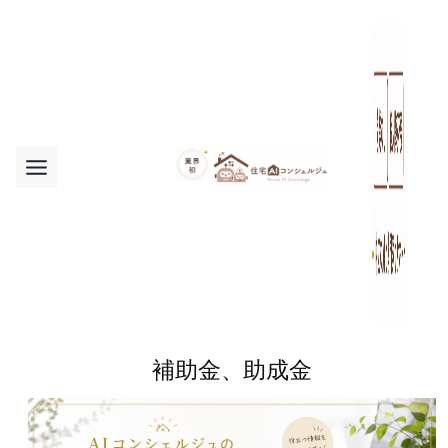
内
容
を
ス
キ
ッ
プ
補助金、助成金