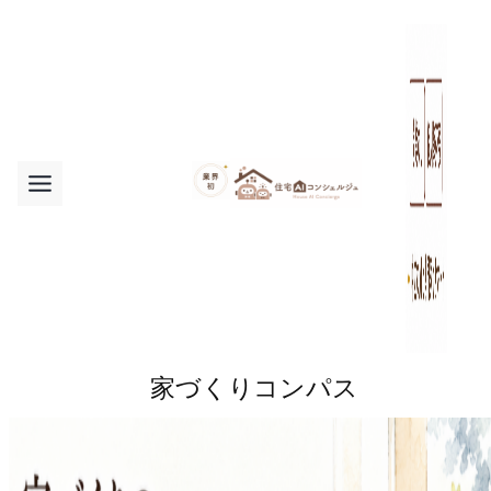
内
容
を
ス
キ
ッ
プ
家づくりコンパス