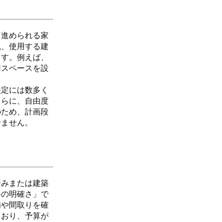
て進められる家
観、使用する建
ます。例えば、
用スペースを設
決定には数多く
さらに、自由度
のため、計画段
せません。
済みまたは建築
格の明確さ」で
備や間取りを確
ており、予算が