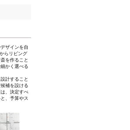
やデザインを自
ンからリビング
書斎を作ること
で細かく選べる
を設計すること
室候補を設ける
度は、決定すべ
いと、予算やス