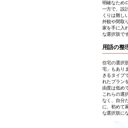
明確なため
一方で、設
くりは難し
外観や間取
家を手に入
な選択肢で
用語の整
住宅の選択
宅」もあり
きるタイプ
れたプラン
由度は低め
これらの選
なく、自分
に、初めて
な選択肢に