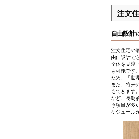
注文
自由設計
注文住宅の
由に設計で
全体を見渡
も可能です
ため、「世
また、将来
もできます
など、長期
き項目が多
ケジュール