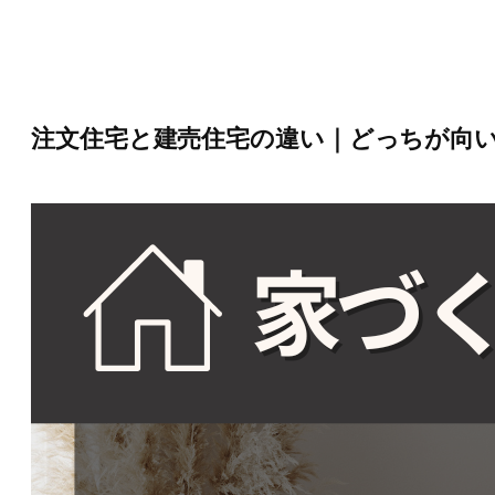
内
容
を
ス
キ
ッ
注文住宅と建売住宅の違い｜どっちが向
プ