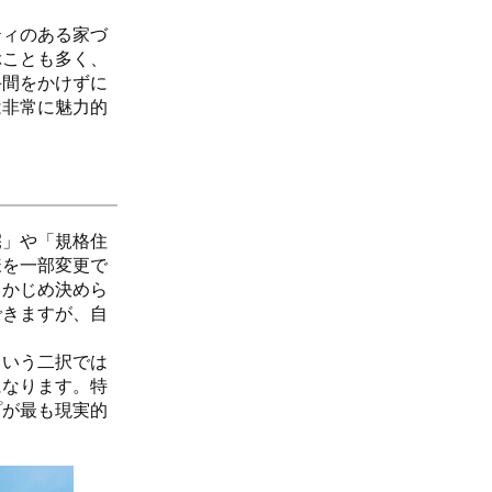
ティのある家づ
ぶことも多く、
手間をかけずに
は非常に魅力的
宅」や「規格住
様を一部変更で
らかじめ決めら
できますが、自
という二択では
になります。特
プが最も現実的