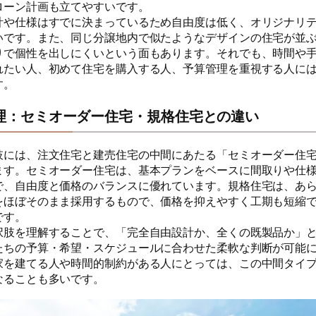
ローン計画も立てやすいです。
計や仕様はすでに決まっているため自由度は低く、オリジナリ
いです。また、同じ分譲地内で似たようなデザインの住宅が並
りで個性を出しにくいという面もあります。それでも、時間や
れたい人、初めて住宅を購入する人、予算管理を重視する人に
す。
理：セミオーダー住宅・規格住宅との違い
肢には、注文住宅と建売住宅の中間にあたる「セミオーダー住
ます。セミオーダー住宅は、基本プランをベースに間取りや仕
で、自由度と価格のバランスに優れています。規格住宅は、あ
をほぼそのまま採用するもので、価格を抑えやすく工期も短縮
です。
択肢を理解することで、「完全自由設計か、全くの既製品か」
たちの予算・希望・スケジュールに合わせた柔軟な判断が可能
家を建てる人や時間的制約がある人にとっては、この中間タイ
なることも多いです。