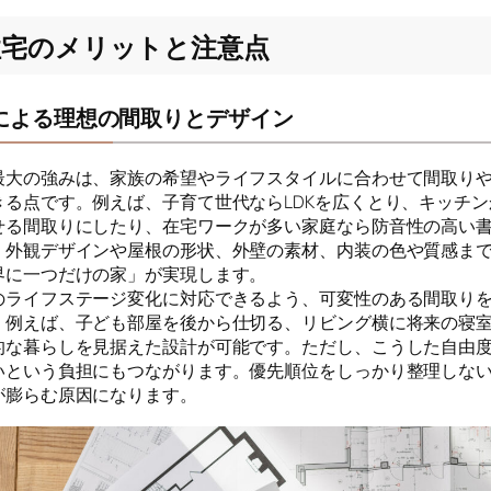
住宅のメリットと注意点
による理想の間取りとデザイン
最大の強みは、家族の希望やライフスタイルに合わせて間取り
きる点です。例えば、子育て世代ならLDKを広くとり、キッチ
せる間取りにしたり、在宅ワークが多い家庭なら防音性の高い
。外観デザインや屋根の形状、外壁の素材、内装の色や質感ま
界に一つだけの家」が実現します。
のライフステージ変化に対応できるよう、可変性のある間取り
。例えば、子ども部屋を後から仕切る、リビング横に将来の寝
的な暮らしを見据えた設計が可能です。ただし、こうした自由
いという負担にもつながります。優先順位をしっかり整理しな
が膨らむ原因になります。