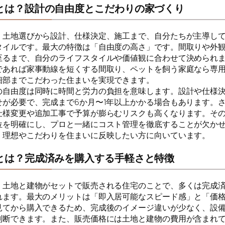
とは？設計の自由度とこだわりの家づくり
、土地選びから設計、仕様決定、施工まで、自分たちが主導し
タイルです。最大の特徴は「自由度の高さ」です。間取りや外
至るまで、自分のライフスタイルや価値観に合わせて決められ
であれば家事動線を短くする間取り、ペットを飼う家庭なら専
細部までこだわった住まいを実現できます。
の自由度は同時に時間と労力の負担を意味します。設計や仕様
せが必要で、完成まで6か月〜1年以上かかる場合もあります。
仕様変更や追加工事で予算が膨らむリスクも高くなります。そ
位を明確にし、プロと一緒にコスト管理を徹底することが欠か
、理想やこだわりを住まいに反映したい方に向いています。
とは？完成済みを購入する手軽さと特徴
、土地と建物がセットで販売される住宅のことで、多くは完成
れます。最大のメリットは「即入居可能なスピード感」と「価
見てから購入できるため、完成後のイメージ違いが少なく、設
判断できます。また、販売価格には土地と建物の費用が含まれ