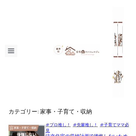
内
容
を
ス
キ
ッ
プ
カテゴリー:
家事・子育て・収納
#プロ推し！
#先輩推し！
#子育てママ必
見