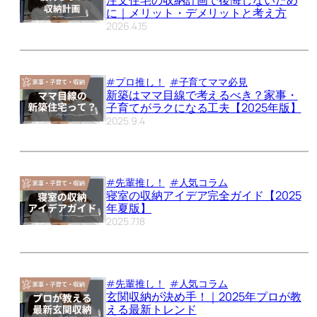
注文住宅の収納計画で後悔しないため
に｜メリット・デメリットと考え方
2026.4.15
#プロ推し！
#子育てママ必見
新築はママ目線で考えるべき？家事・
子育てがラクになる工夫【2025年版】
2025.9.4
#先輩推し！
#人気コラム
寝室の収納アイデア完全ガイド【2025
年夏版】
2025.7.18
#先輩推し！
#人気コラム
玄関収納が決め手！｜2025年プロが教
える最新トレンド