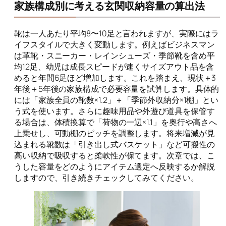
家族構成別に考える玄関収納容量の算出法
靴は一人あたり平均8〜10足と言われますが、実際にはラ
イフスタイルで大きく変動します。例えばビジネスマン
は革靴・スニーカー・レインシューズ・季節靴を含め平
均12足、幼児は成長スピードが速くサイズアウト品を含
めると年間6足ほど増加します。これを踏まえ、現状＋3
年後＋5年後の家族構成で必要容量を試算します。具体的
には「家族全員の靴数×1.2」＋「季節外収納分×1棚」とい
う式を使います。さらに趣味用品や外遊び道具を保管す
る場合は、体積換算で「荷物の一辺×1.1」を奥行や高さへ
上乗せし、可動棚のピッチを調整します。将来増減が見
込まれる靴数は「引き出し式バスケット」など可搬性の
高い収納で吸収すると柔軟性が保てます。次章では、こ
うした容量をどのようにアイテム選定へ反映するか解説
しますので、引き続きチェックしてみてください。