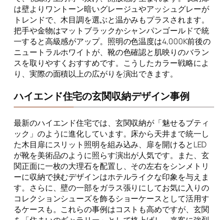
は壁よりワントーン暗いグレージュやアッシュグレーが
トレンドで、木目調を選ぶと温かみもプラスされます。
把手や金物はマットブラックかシャンパンゴールドで統
一すると高級感がアップ。照明の色温度は4,000K前後の
ニュートラルホワイトが、靴の色確認と肌映りのバラン
スを取りやすくおすすめです。こうしたカラー戦略によ
り、実際の面積以上の広がりを演出できます。
ハイエンド住宅の玄関収納デザイン事例
最新のハイエンド住宅では、玄関収納が「魅せるブティ
ック」のように進化しています。床から天井まで統一し
た木目扉にスリット照明を組み込み、扉を開けるとLED
が靴を美術品のように照らす演出が人気です。また、玄
関正面に一枚の大理石を配置し、その左右をシンメトリ
ーに収納で挟むデザインはホテルライクな印象を与えま
す。さらに、壁の一部をガラス張りにしてお気に入りの
コレクションシューズを飾るショーケースとして活用す
るケースも。これらの事例はコストも高めですが、玄関
を「住まいのギャラリー」として格上げし、来客に強烈