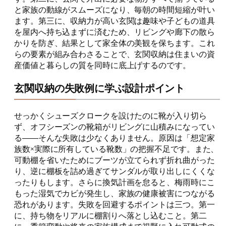
と家族の動線がスムーズになり、毎朝の時間短縮が叶い
ます。第三に、収納力が高い玄関は趣味や子どもの道具
を屋内へ持ち込まずに済むため、リビングや廊下の散ら
かりを防ぎ、結果として家全体の美観を保ちます。これ
らの要素が組み合わさることで、玄関収納は住まいの資
産価値と暮らしの質を同時に底上げするのです。
玄関収納の失敗例に学ぶ設計ポイント
せっかくシューズクロークを設けたのに靴が入り切ら
ず、オフシーズンの靴箱がリビングに山積みになってい
る――そんな失敗は少なくありません。原因は「想定家
族数×実際に所有している靴数」の把握不足です。また、
可動棚を省いたためにブーツが立てられず折れ曲がった
り、逆に棚板を詰め過ぎてサンダルが取り出しにくくな
ったりもします。さらに換気計画を怠ると、梅雨時にこ
もった湿気でカビが発生し、家族の健康被害につながる
恐れがあります。失敗を回避するポイントは三つ。第一
に、持ち物をリアルに棚割りへ落とし込むこと。第二