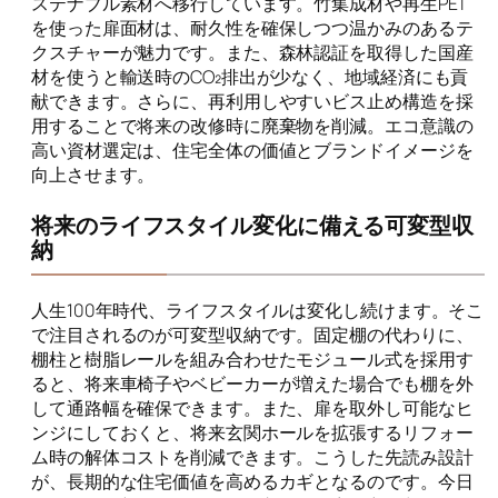
ステナブル素材へ移行しています。竹集成材や再生PET
を使った扉面材は、耐久性を確保しつつ温かみのあるテ
クスチャーが魅力です。また、森林認証を取得した国産
材を使うと輸送時のCO₂排出が少なく、地域経済にも貢
献できます。さらに、再利用しやすいビス止め構造を採
用することで将来の改修時に廃棄物を削減。エコ意識の
高い資材選定は、住宅全体の価値とブランドイメージを
向上させます。
将来のライフスタイル変化に備える可変型収
納
人生100年時代、ライフスタイルは変化し続けます。そこ
で注目されるのが可変型収納です。固定棚の代わりに、
棚柱と樹脂レールを組み合わせたモジュール式を採用す
ると、将来車椅子やベビーカーが増えた場合でも棚を外
して通路幅を確保できます。また、扉を取外し可能なヒ
ンジにしておくと、将来玄関ホールを拡張するリフォー
ム時の解体コストを削減できます。こうした先読み設計
が、長期的な住宅価値を高めるカギとなるのです。今日