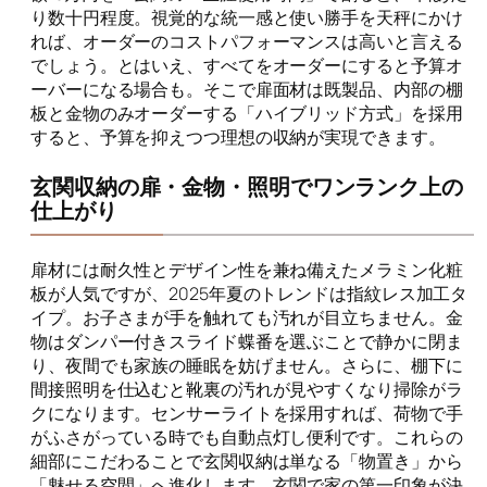
り数十円程度。視覚的な統一感と使い勝手を天秤にかけ
れば、オーダーのコストパフォーマンスは高いと言える
でしょう。とはいえ、すべてをオーダーにすると予算オ
ーバーになる場合も。そこで扉面材は既製品、内部の棚
板と金物のみオーダーする「ハイブリッド方式」を採用
すると、予算を抑えつつ理想の収納が実現できます。
玄関収納の扉・金物・照明でワンランク上の
仕上がり
扉材には耐久性とデザイン性を兼ね備えたメラミン化粧
板が人気ですが、2025年夏のトレンドは指紋レス加工タ
イプ。お子さまが手を触れても汚れが目立ちません。金
物はダンパー付きスライド蝶番を選ぶことで静かに閉ま
り、夜間でも家族の睡眠を妨げません。さらに、棚下に
間接照明を仕込むと靴裏の汚れが見やすくなり掃除がラ
クになります。センサーライトを採用すれば、荷物で手
がふさがっている時でも自動点灯し便利です。これらの
細部にこだわることで玄関収納は単なる「物置き」から
「魅せる空間」へ進化します。玄関で家の第一印象が決