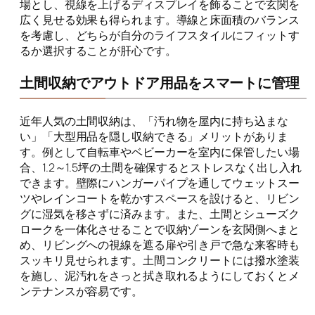
場とし、視線を上げるディスプレイを飾ることで玄関を
広く見せる効果も得られます。導線と床面積のバランス
を考慮し、どちらが自分のライフスタイルにフィットす
るか選択することが肝心です。
土間収納でアウトドア用品をスマートに管理
近年人気の土間収納は、「汚れ物を屋内に持ち込まな
い」「大型用品を隠し収納できる」メリットがありま
す。例として自転車やベビーカーを室内に保管したい場
合、1.2～1.5坪の土間を確保するとストレスなく出し入れ
できます。壁際にハンガーパイプを通してウェットスー
ツやレインコートを乾かすスペースを設けると、リビン
グに湿気を移さずに済みます。また、土間とシューズク
ロークを一体化させることで収納ゾーンを玄関側へまと
め、リビングへの視線を遮る扉や引き戸で急な来客時も
スッキリ見せられます。土間コンクリートには撥水塗装
を施し、泥汚れをさっと拭き取れるようにしておくとメ
ンテナンスが容易です。