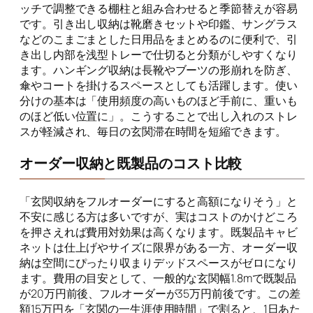
ッチで調整できる棚柱と組み合わせると季節替えが容易
です。引き出し収納は靴磨きセットや印鑑、サングラス
などのこまごまとした日用品をまとめるのに便利で、引
き出し内部を浅型トレーで仕切ると分類がしやすくなり
ます。ハンギング収納は長靴やブーツの形崩れを防ぎ、
傘やコートを掛けるスペースとしても活躍します。使い
分けの基本は「使用頻度の高いものほど手前に、重いも
のほど低い位置に」。こうすることで出し入れのストレ
スが軽減され、毎日の玄関滞在時間を短縮できます。
オーダー収納と既製品のコスト比較
「玄関収納をフルオーダーにすると高額になりそう」と
不安に感じる方は多いですが、実はコストのかけどころ
を押さえれば費用対効果は高くなります。既製品キャビ
ネットは仕上げやサイズに限界がある一方、オーダー収
納は空間にぴったり収まりデッドスペースがゼロになり
ます。費用の目安として、一般的な玄関幅1.8mで既製品
が20万円前後、フルオーダーが35万円前後です。この差
額15万円を「玄関の一生涯使用時間」で割ると、1日あた