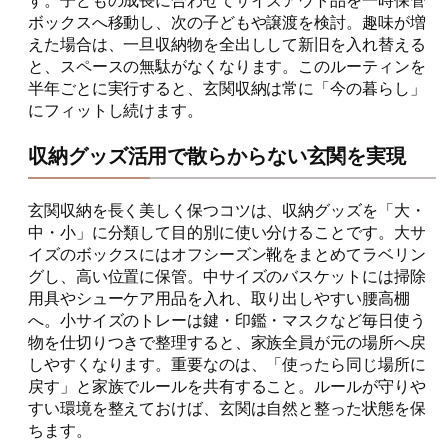
す。子どもの成長に合わせてサイズアウト品を一時保管
ボックスへ移動し、次の子どもや譲渡を検討。趣味が増
えた場合は、一旦収納物を全出しして新旧を入れ替える
と、スペースの無駄がなくなります。このルーティンを
半年ごとに実行すると、玄関収納は常に「今の暮らし」
にフィットし続けます。
収納グッズ活用で散らからない玄関を実現
玄関収納を長く美しく保つコツは、収納グッズを「大・
中・小」に分類して目的別に使い分けることです。大サ
イズのボックスにはオフシーズン靴をまとめてラベリン
グし、高い位置に保管。中サイズのバスケットには掃除
用具やシューケア用品を入れ、取り出しやすい腰高棚
へ。小サイズのトレーは鍵・印鑑・マスクなど毎日使う
物を仕切りつきで整理すると、家族全員が元の場所へ戻
しやすくなります。重要なのは、「使ったら同じ場所に
戻す」と家族でルールを共有すること。ルールが守りや
すい環境を整えておけば、玄関は自然と整った状態を保
ちます。