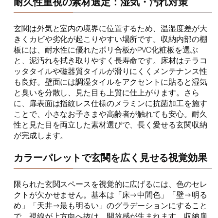
耐久性重視の素材選定：湿気・汚れ対策
玄関は外気と室内の境界に位置するため、温湿度差が大
きくカビや劣化が起こりやすい場所です。収納内部の棚
板には、耐水性に優れたポリ合板かPVC化粧板を選ぶ
と、泥汚れを拭き取りやすく長寿命です。床材はテラコ
ッタタイルや磁器質タイルが滑りにくくメンテナンス性
も良好。壁面には調湿タイルをアクセントに貼ると湿気
と臭いを分散し、見た目も上質に仕上がります。さら
に、扉表面は指紋レス仕様のメラミンに抗菌加工を施す
ことで、小さなお子さまや高齢者が触れても安心。耐久
性と見た目を両立した素材選びで、長く愛せる玄関収納
が完成します。
カラーパレットで玄関を広く見せる視覚効果
限られた玄関スペースを視覚的に広げるには、色のセレ
クトが欠かせません。基本は「床→中間色」「壁→明る
め」「天井→最も明るい」のグラデーションにすること
で、視線が上方向へ抜け、開放感が生まれます。収納扉