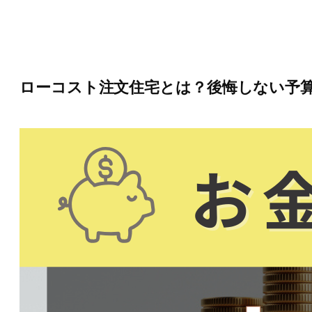
内
容
を
ス
キ
ッ
ローコスト注文住宅とは？後悔しない予
プ