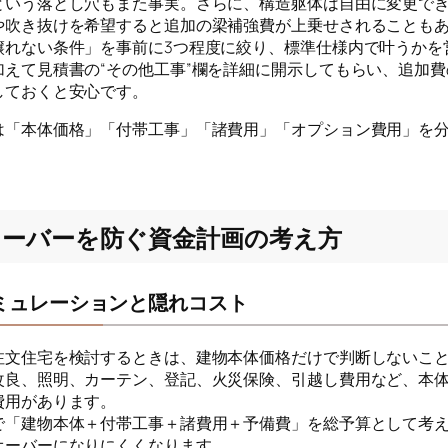
という落とし穴もまた事実。さらに、構造躯体は自由に変更で
や吹き抜けを希望すると追加の梁補強費が上乗せされることも
譲れない条件」を事前に3つ程度に絞り、標準仕様内で叶うかを
加えて見積書の“その他工事”欄を詳細に開示してもらい、追加
しておくと安心です。
は「本体価格」「付帯工事」「諸費用」「オプション費用」を
オーバーを防ぐ資金計画の考え方
ミュレーションと隠れコスト
注文住宅を検討するときは、建物本体価格だけで判断しないこ
改良、照明、カーテン、登記、火災保険、引越し費用など、本
費用があります。
で「建物本体＋付帯工事＋諸費用＋予備費」を総予算として考
オーバーになりにくくなります。