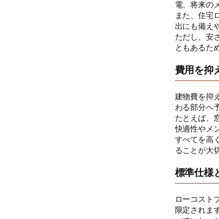
電、将来の
また、住宅
出にも備え
ただし、安
ともあるた
費用を抑
建物費を抑
わる部分へ
たとえば、
快適性やメ
すべてを高
ることが大
標準仕様
ローコスト
限定されま