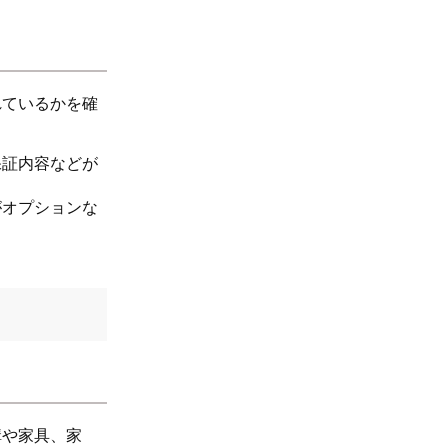
れているかを確
保証内容などが
がオプションな
構や家具、家