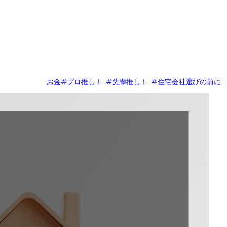
お金
#プロ推し！
#先輩推し！
#住宅会社選びの前に