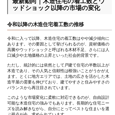
最新動向｜木造住宅の着工数とウ
ッドショック以降の市場の変化
令和以降の木造住宅着工数の推移
令和に入って以降、木造住宅の着工数はやや減少傾向に
あります。その要因として挙げられるのが、資材価格の
高騰やウッドショックと呼ばれる木材不足、さらには人
口減少や土地価格の上昇といった社会的背景です。
ただし、統計的には依然として戸建て住宅の半数以上が
木造であり、その人気と信頼性は根強いことがうかがえ
ます。とくに地方エリアでは、土地の広さを活かした木
造平屋の需要も伸びており、建てやすさと住みやすさの
バランスから再注目されています。
このような市場変化に柔軟に対応できるのが、自由設計
可能な木造住宅の強みでもあります。長期的な住宅ニー
ズを読み解きながら、自分にとってベストな住まいを選
ぶ視点が今、求められています。