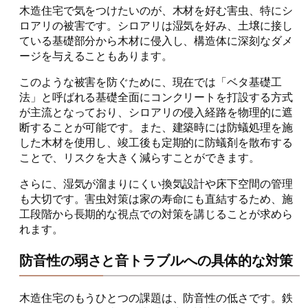
木造住宅で気をつけたいのが、木材を好む害虫、特にシ
ロアリの被害です。シロアリは湿気を好み、土壌に接し
ている基礎部分から木材に侵入し、構造体に深刻なダメ
ージを与えることもあります。
このような被害を防ぐために、現在では「ベタ基礎工
法」と呼ばれる基礎全面にコンクリートを打設する方式
が主流となっており、シロアリの侵入経路を物理的に遮
断することが可能です。また、建築時には防蟻処理を施
した木材を使用し、竣工後も定期的に防蟻剤を散布する
ことで、リスクを大きく減らすことができます。
さらに、湿気が溜まりにくい換気設計や床下空間の管理
も大切です。害虫対策は家の寿命にも直結するため、施
工段階から長期的な視点での対策を講じることが求めら
れます。
防音性の弱さと音トラブルへの具体的な対策
木造住宅のもうひとつの課題は、防音性の低さです。鉄