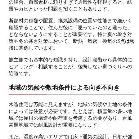
の場合、自然素材に頼りすぎて通気性を軽視すると、結
露やカビといった問題を招くこともあります。
断熱材の種類や配置、換気設備の位置や性能まで細かく
確認することで、住んだ後に「思っていたのと違った」
とならないようにすることが重要です。特に夏の暑さ対
策や冬の寒さ対策において、断熱・気密・換気の3点は密
接に関係しています。
施主側でも基本的な知識を持ち、設計段階から具体的に
ヒアリング・相談することが、後悔しない家づくりへの
近道です。
地域の気候や敷地条件による向き不向き
木造住宅は万能に見えますが、地域の気候や土地の条件
によっては注意が必要です。たとえば、積雪量の多い地
域では屋根の構造や耐荷重を考慮する必要があり、台風
常襲地域では耐風設計が重要になります。
また、湿度が高いエリアでは床下通気の設計、日射が強