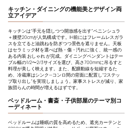
キッチン・ダイニングの機能美とデザイン両
立アイデア
キッチンは“手元を隠しつつ開放感を出す”ペニンシュラ
＋腰壁20cmが人気構成です。IH前にはフレームレスガラ
スを立てると油跳ねを防ぎつつ景色を遮りません。天板
はセラミック材を選べば熱・傷・汚れに強く、統一感の
ある内装 おしゃれ が完成。ダイニングペンダントはテー
ブル幅の1/2〜2/3サイズを選び、高さ700mmに吊るすと
料理が美しく映えます。また、配膳動線を短縮するた
め、冷蔵庫はシンク—コンロ間の背面に配置し“2ステッ
プ取り出し”を実現しましょう。家事ストレスが減り、家
族団らんの時間が増えるはずです。
ベッドルーム・書斎・子供部屋のテーマ別コ
ーディネート
ベッドルームは睡眠の質を高めるため、遮光カーテンと