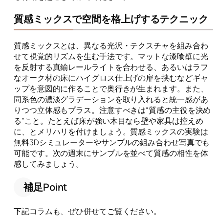
質感ミックスで空間を格上げするテクニック
質感ミックスとは、異なる光沢・テクスチャを組み合わ
せて視覚的リズムを生む手法です。マットな漆喰壁に光
を反射する真鍮レールライトを合わせる、あるいはラフ
なオーク材の床にハイグロス仕上げの扉を挟むなどギャ
ップを意図的に作ることで奥行きが生まれます。また、
同系色の濃淡グラデーションを取り入れると統一感があ
りつつ立体感もプラス。注意すべきは“質感の主役を決め
る”こと。たとえば床が強い木目なら壁や家具は控えめ
に、とメリハリを付けましょう。質感ミックスの実験は
無料3Dシミュレーターやサンプルの組み合わせ写真でも
可能です。次の週末にサンプルを並べて質感の相性を体
感してみましょう。
補足Point
下記コラムも、ぜひ併せてご覧ください。