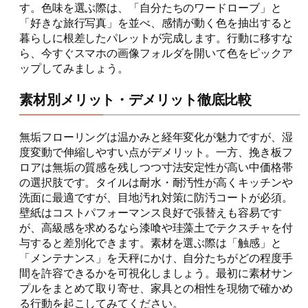
す。色味を選ぶ際は、「自分たちのワードローブ」と
「好きな旅行写真」を並べ、感情が動く色を抽出すると
暮らしに根差したパレットが完成します。行動に移すな
ら、今すぐスマホの画像フォルダを開いて色をピックア
ップしてみましょう。
素材別メリット・デメリット徹底比較
無垢フローリングは温かみと経年変化が魅力ですが、湿
度変動で伸縮しやすい点がデメリット。一方、挽き板フ
ロアは無垢の質感を残しつつ寸法安定性が高い中価格帯
の選択肢です。タイルは耐水・耐汚性が高くキッチンや
洗面に最適ですが、目地汚れ対策に防汚コートが必須。
壁紙はコストパフォーマンス良好で張替えも容易です
が、高級感を求めるなら漆喰や珪藻土でテクスチャを付
与すると差別化できます。素材を選ぶ際は「触感」と
「メンテナンス」を天秤にかけ、自分たちがどの程度手
間を許容できるかを可視化しましょう。最初に素材サン
プルをまとめて取り寄せ、家具との相性を現物で確かめ
る行動を起こしてみてください。