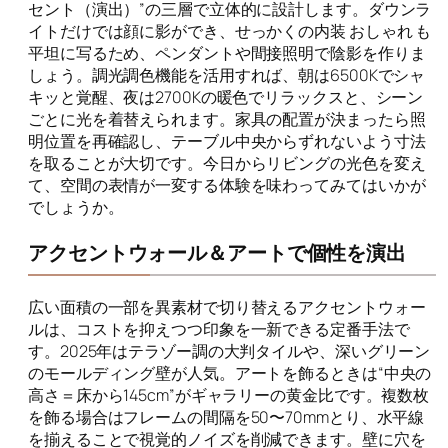
セント（演出）”の三層で立体的に設計します。ダウンラ
イトだけでは顔に影ができ、せっかくの内装 おしゃれ も
平坦に写るため、ペンダントや間接照明で陰影を作りま
しょう。調光調色機能を活用すれば、朝は6500Kでシャ
キッと覚醒、夜は2700Kの暖色でリラックスと、シーン
ごとに光を着替えられます。家具の配置が決まったら照
明位置を再確認し、テーブル中央からずれないよう寸法
を取ることが大切です。今日からリビングの光色を変え
て、空間の表情が一変する体験を味わってみてはいかが
でしょうか。
アクセントウォール＆アートで個性を演出
広い面積の一部を異素材で切り替えるアクセントウォー
ルは、コストを抑えつつ印象を一新できる定番手法で
す。2025年はテラゾー調の大判タイルや、深いグリーン
のモールディング壁が人気。アートを飾るときは“中央の
高さ＝床から145cm”がギャラリーの黄金比です。複数枚
を飾る場合はフレームの間隔を50〜70mmとり、水平線
を揃えることで視覚的ノイズを削減できます。壁に穴を