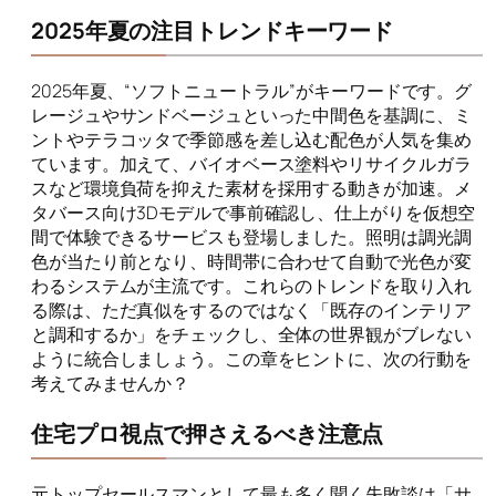
2025年夏の注目トレンドキーワード
2025年夏、“ソフトニュートラル”がキーワードです。グ
レージュやサンドベージュといった中間色を基調に、ミ
ントやテラコッタで季節感を差し込む配色が人気を集め
ています。加えて、バイオベース塗料やリサイクルガラ
スなど環境負荷を抑えた素材を採用する動きが加速。メ
タバース向け3Dモデルで事前確認し、仕上がりを仮想空
間で体験できるサービスも登場しました。照明は調光調
色が当たり前となり、時間帯に合わせて自動で光色が変
わるシステムが主流です。これらのトレンドを取り入れ
る際は、ただ真似をするのではなく「既存のインテリア
と調和するか」をチェックし、全体の世界観がブレない
ように統合しましょう。この章をヒントに、次の行動を
考えてみませんか？
住宅プロ視点で押さえるべき注意点
元トップセールスマンとして最も多く聞く失敗談は「サ