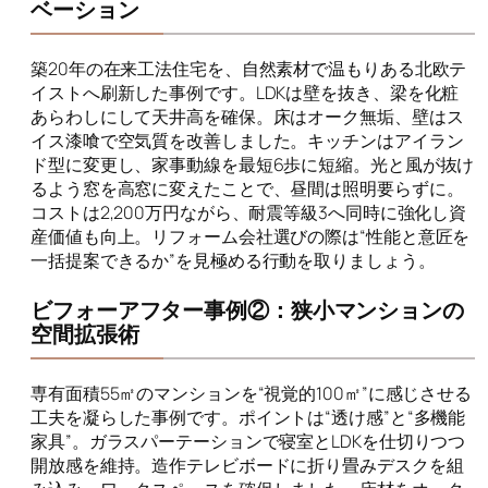
ベーション
築20年の在来工法住宅を、自然素材で温もりある北欧テ
イストへ刷新した事例です。LDKは壁を抜き、梁を化粧
あらわしにして天井高を確保。床はオーク無垢、壁はス
イス漆喰で空気質を改善しました。キッチンはアイラン
ド型に変更し、家事動線を最短6歩に短縮。光と風が抜け
るよう窓を高窓に変えたことで、昼間は照明要らずに。
コストは2,200万円ながら、耐震等級3へ同時に強化し資
産価値も向上。リフォーム会社選びの際は“性能と意匠を
一括提案できるか”を見極める行動を取りましょう。
ビフォーアフター事例②：狭小マンションの
空間拡張術
専有面積55㎡のマンションを“視覚的100㎡”に感じさせる
工夫を凝らした事例です。ポイントは“透け感”と“多機能
家具”。ガラスパーテーションで寝室とLDKを仕切りつつ
開放感を維持。造作テレビボードに折り畳みデスクを組