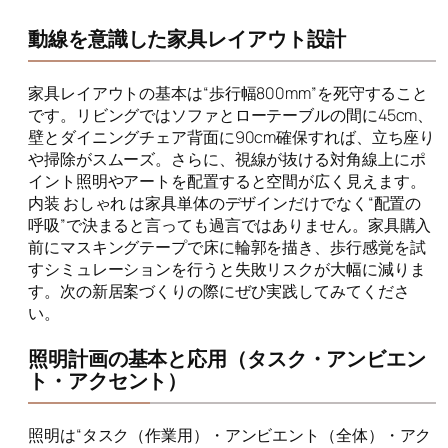
動線を意識した家具レイアウト設計
家具レイアウトの基本は“歩行幅800mm”を死守すること
です。リビングではソファとローテーブルの間に45cm、
壁とダイニングチェア背面に90cm確保すれば、立ち座り
や掃除がスムーズ。さらに、視線が抜ける対角線上にポ
イント照明やアートを配置すると空間が広く見えます。
内装 おしゃれ は家具単体のデザインだけでなく“配置の
呼吸”で決まると言っても過言ではありません。家具購入
前にマスキングテープで床に輪郭を描き、歩行感覚を試
すシミュレーションを行うと失敗リスクが大幅に減りま
す。次の新居案づくりの際にぜひ実践してみてくださ
い。
照明計画の基本と応用（タスク・アンビエン
ト・アクセント）
照明は“タスク（作業用）・アンビエント（全体）・アク