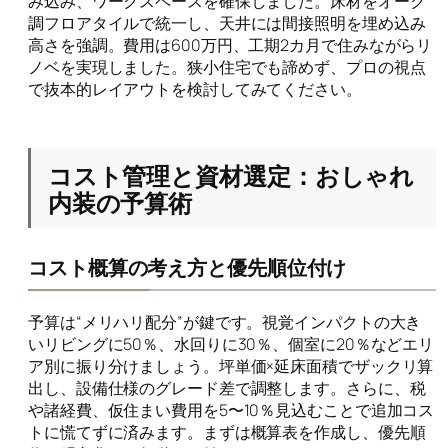
み込み、ワークスペースを確保しました。床材をオーク
調フロアタイルで統一し、天井には間接照明を埋め込み
高さを強調。費用は600万円、工期2カ月で住みながらリ
ノベを実現しました。狭小住宅でも諦めず、プロの視点
で抜本的レイアウトを検討してみてください。
コスト管理と資材選定：おしゃれ
内装の予算術
コスト概算の考え方と優先順位付け
予算は“メリハリ配分”が鍵です。視覚インパクトの大き
いリビングに50％、水回りに30％、個室に20％などエリ
ア別に振り分けましょう。坪単価×延床面積でザックリ算
出し、設備仕様のグレード差で調整します。さらに、税
や諸経費、仮住まい費用を5〜10％見込むことで追加コス
トに慌てずに済みます。まずは概算表を作成し、優先順