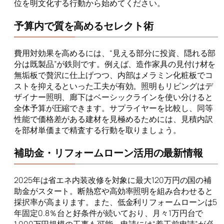
位を明文化する行動から始めてください。
予算内で質を高めるセレクト術
費用対効果を高めるには、“見える部分に投資、隠れる部
分は既製品”が鉄則です。例えば、造作家具の見付け材を
無垢板で贅沢に仕上げつつ、内部はメラミン化粧板でコ
ストを抑えるといった工夫が有効。照明もリビングはデ
ザイナー照明、廊下はベーシックラインを使い分けると
全体予算が圧縮できます。サプライヤーを比較し、同等
性能で価格差がある建材を見極めるためには、見積内訳
を部材単価まで精査する行動を取りましょう。
補助金・リフォームローン活用の最新情報
2025年は省エネ内装改修を対象に最大120万円の国の補
助金がスタート。断熱窓や高効率照明を組み合わせると
採択率が高まります。また、低金利リフォームローンは5
年固定0.8％台と好条件が続いており、月々1万円台で
1,000万円規模の工事も可能。申請には“着工前申請”が必