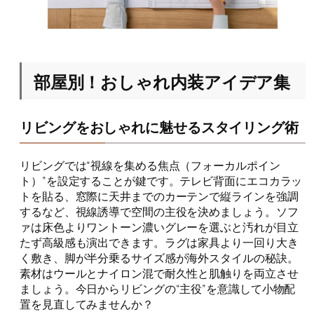
部屋別！おしゃれ内装アイデア集
リビングをおしゃれに魅せるスタイリング術
リビングでは“視線を集める焦点（フォーカルポイン
ト）”を設定することが鍵です。テレビ背面にエコカラッ
トを貼る、窓際に天井までのカーテンで縦ラインを強調
するなど、視線誘導で空間の主役を決めましょう。ソフ
ァは床色よりワントーン濃いグレーを選ぶと汚れが目立
たず高級感も演出できます。ラグは家具より一回り大き
く敷き、脚が半分乗るサイズ感が海外スタイルの秘訣。
素材はウールとナイロン混で耐久性と肌触りを両立させ
ましょう。今日からリビングの“主役”を意識して小物配
置を見直してみませんか？