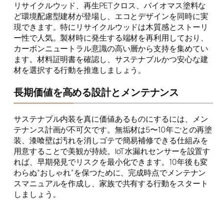
リサイクルウッド、再生PETクロス、バイオマス塗料な
ど環境配慮型建材が登場し、エコとデザインを同時に実
現できます。特にリサイクルウッドは木質感とストーリ
ー性で人気。製材時に発生する端材を再利用しており、
カーボンニュートラル意識の高い層から支持を集めてい
ます。材料証明書を確認し、サステナブルかつ安心な建
材を選択する行動を推進しましょう。
長期価値を高める設計とメンテナンス
サステナブル内装を真に価値あるものにするには、メン
テナンス計画が不可欠です。無垢材は5〜10年ごとの再塗
装、漆喰壁は汚れを消しゴテで簡易補修できる仕組みを
用意することで美観が持続。IoT水漏れセンサーを設置す
れば、早期発見でリスクを最小化できます。10年後も変
わらぬ“おしゃれ”を保つために、完成時点でメンテナン
スマニュアルを作成し、家族で共有する行動をスタート
しましょう。