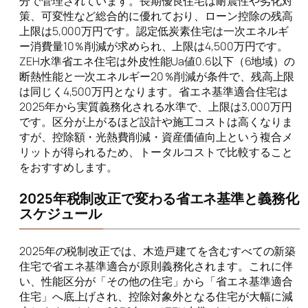
分で管理されています。長期優良住宅は耐震性や劣化対
策、可変性など総合的に優れており、ローン控除の残高
上限は5,000万円です。認定低炭素住宅は一次エネルギ
ー消費量10％削減が求められ、上限は4,500万円です。
ZEH水準省エネ住宅は外皮性能Ua値0.6以下（6地域）の
断熱性能と一次エネルギー20％削減が条件で、残高上限
は同じく4,500万円となります。省エネ基準適合住宅は
2025年から実質義務化される水準で、上限は3,000万円
です。区分が上がるほど設計や施工コストは高くなりま
すが、控除額・光熱費削減・資産価値向上という複合メ
リットが得られるため、トータルコストで比較すること
をおすすめします。
2025年税制改正で変わる省エネ基準と義務化
スケジュール
2025年の税制改正では、木造戸建てを含むすべての新築
住宅で省エネ基準適合が原則義務化されます。これに伴
い、性能区分が「その他の住宅」から「省エネ基準適合
住宅」へ底上げされ、控除対象外となる住宅が大幅に減