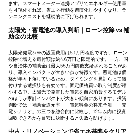
ます。スマートメーター連携アプリでエネルギー使用量
を可視化すれば、省エネ行動を習慣化しやすくなり、ラ
ンニングコストを継続的に下げられます。
太陽光・蓄電池の導入判断｜ローン控除 vs 補
助金の比較
太陽光発電3kWの設置費用は60万円程度ですが、ローン
控除で増える還付額は約4.6万円と限定的です。一方、国
や自治体の補助金は最大55万円前後支給されることがあ
り、導入インパクトが大きい点が特徴です。蓄電池は価
格が年々下落しているため、タイミングを見計らって後
付けする選択肢も有効です。固定価格買い取り制度が縮
小する中、太陽光で発電した電気を自家消費するモデル
のほうが家計インパクトが大きい傾向にあります。投資
判断では「補助金還元率」「電気料金の将来予測」「売
電シナリオ」の三つを総合的に比較し、12年以内に投資
回収できるかを目安に決断すると失敗を防げます。
中古・リノベーションで省エネ基準をクリア