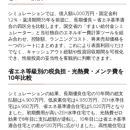
シミュレーションでは、借入額4,000万円・固定金利
1.2％・返済期間35年を前提に、長期優良～省エネ基準適
合の四区分を比較します。国交省の「すまい給付金シミ
ュレーター」と当社独自のエネルギー費計算ツールを組
み合わせ、控除額、ランニングコスト、将来売却価格を
一つのシートにまとめます。これにより表面利回りだけ
でなく、キャッシュアウト総額や投資回収期間を可視化
でき、性能投資の妥当性を客観的に判断できます。
省エネ等級別の税負担・光熱費・メンテ費を
10年比較
シミュレーションの結果、長期優良住宅の10年間の総支
払額は4,900万円、低炭素住宅は4,930万円、ZEH水準住
宅は4,950万円、省エネ基準適合住宅は5,020万円となり
ました。初期費用が高いZEH水準住宅でも、光熱費ゼロ
効果で8年目に支払総額が逆転し、10年目には省エネ基準
適合住宅との差が120万円に広がりました。高性能住宅ほ