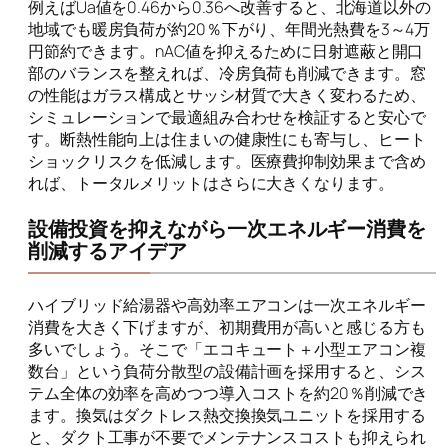
例えばUa値を0.46から0.36へ改善すると、北海道以外の
地域でも暖房負荷が約20％下がり、年間光熱費を3～4万
円節約できます。ηAC値を抑えるために日射遮蔽と開口
部のバランスを整えれば、冷房負荷も削減できます。窓
の性能はガラス構成とサッシ材質で大きく変わるため、
シミュレーションで最適組み合わせを検証すると安心で
す。断熱性能向上は住まいの健康性にも寄与し、ヒート
ショックリスクを低減します。医療費抑制効果まで含め
れば、トータルメリットはさらに大きくなります。
設備投資を抑えながら一次エネルギー消費を
削減するアイデア
ハイブリッド給湯器や高効率エアコンは一次エネルギー
消費を大きく下げますが、初期費用が高いと感じる方も
多いでしょう。そこで「エコキュート＋小型エアコン複
数台」という負荷分散型の設備計画を採用すると、シス
テム全体の効率を高めつつ導入コストを約20％削減でき
ます。換気はダクトレス熱交換換気ユニットを採用する
と、ダクト工事が不要でメンテナンスコストも抑えられ