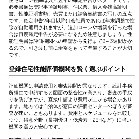
必要書類は登記事項証明書、住民票、借入金残高証明
書、性能証明書類、売買または請負契約書の写しの五点
です。確定申告2年目以降は会社員であれば年末調整で控
除が自動適用されますが、追加ローンや増築を行った場
合は再度確定申告が必要になるため注意しましょう。性
能証明書は評価機関への申請から発行まで2～3週間かか
るので、引き渡し前に余裕をもって準備することが大切
です。
登録住宅性能評価機関を賢く選ぶポイント
評価機関は申請費用と審査期間が異なります。設計事務
所経由で申請すると図面の整合性が高まり、審査の手戻
りを防げますが、直接申請より費用が上がる場合があり
ます。地方では自治体が窓口の評価センターのほうが審
査が速いこともあります。費用とスケジュールを比較し
つつ、得意分野（長期優良・低炭素・ZEHなど）に強い
機関を選ぶと安心です。