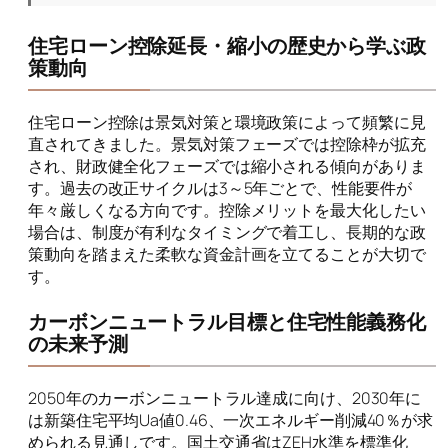
住宅ローン控除延長・縮小の歴史から学ぶ政
策動向
住宅ローン控除は景気対策と環境政策によって頻繁に見
直されてきました。景気対策フェーズでは控除枠が拡充
され、財政健全化フェーズでは縮小される傾向がありま
す。過去の改正サイクルは3～5年ごとで、性能要件が
年々厳しくなる方向です。控除メリットを最大化したい
場合は、制度が有利なタイミングで着工し、長期的な政
策動向を踏まえた柔軟な資金計画を立てることが大切で
す。
カーボンニュートラル目標と住宅性能義務化
の未来予測
2050年のカーボンニュートラル達成に向け、2030年に
は新築住宅平均Ua値0.46、一次エネルギー削減40％が求
められる見通しです。国土交通省はZEH水準を標準化