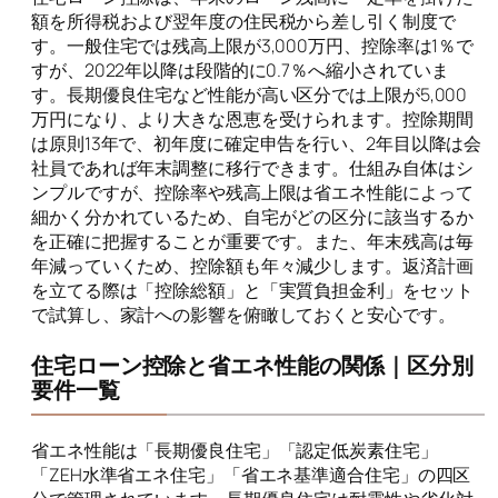
額を所得税および翌年度の住民税から差し引く制度で
す。一般住宅では残高上限が3,000万円、控除率は1％で
すが、2022年以降は段階的に0.7％へ縮小されていま
す。長期優良住宅など性能が高い区分では上限が5,000
万円になり、より大きな恩恵を受けられます。控除期間
は原則13年で、初年度に確定申告を行い、2年目以降は会
社員であれば年末調整に移行できます。仕組み自体はシ
ンプルですが、控除率や残高上限は省エネ性能によって
細かく分かれているため、自宅がどの区分に該当するか
を正確に把握することが重要です。また、年末残高は毎
年減っていくため、控除額も年々減少します。返済計画
を立てる際は「控除総額」と「実質負担金利」をセット
で試算し、家計への影響を俯瞰しておくと安心です。
住宅ローン控除と省エネ性能の関係｜区分別
要件一覧
省エネ性能は「長期優良住宅」「認定低炭素住宅」
「ZEH水準省エネ住宅」「省エネ基準適合住宅」の四区