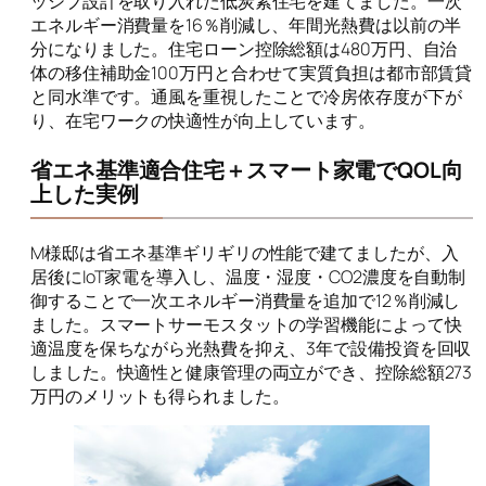
ッシブ設計を取り入れた低炭素住宅を建てました。一次
エネルギー消費量を16％削減し、年間光熱費は以前の半
分になりました。住宅ローン控除総額は480万円、自治
体の移住補助金100万円と合わせて実質負担は都市部賃貸
と同水準です。通風を重視したことで冷房依存度が下が
り、在宅ワークの快適性が向上しています。
省エネ基準適合住宅＋スマート家電でQOL向
上した実例
M様邸は省エネ基準ギリギリの性能で建てましたが、入
居後にIoT家電を導入し、温度・湿度・CO2濃度を自動制
御することで一次エネルギー消費量を追加で12％削減し
ました。スマートサーモスタットの学習機能によって快
適温度を保ちながら光熱費を抑え、3年で設備投資を回収
しました。快適性と健康管理の両立ができ、控除総額273
万円のメリットも得られました。