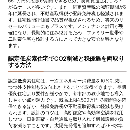
650万円の控除が期待できるため、実質負担はむしろ下
がるケースが多いです。また、固定資産税の減額期間が5
年に延長され、不動産取得税や登録免許税も軽減されま
す。住宅性能評価書で品質が担保されるため、将来のリ
セールバリューにもプラスです。メンテナンス計画が明
確になり、長期的に住み継げるため、ファミリー世帯や
二世帯住宅を検討する方にとって大きな安心材料となり
ます。
認定低炭素住宅でCO2削減と税優遇を両取り
する方法
認定低炭素住宅は、一次エネルギー消費量を10％削減し
つつ外皮性能も5％向上させることで取得できます。長期
優良住宅より要件が緩やかで、都市部の狭小地でも導入
しやすい点が魅力です。残高上限4,500万円で控除額を確
保できるほか、登録免許税や不動産取得税の軽減も受け
られます。設計のコツは、高断熱窓や高効率空調を採用
しつつ、日射遮蔽・自然通風を取り入れて機械設備の負
荷を減らすことです。太陽光発電を追加すればZEH水準