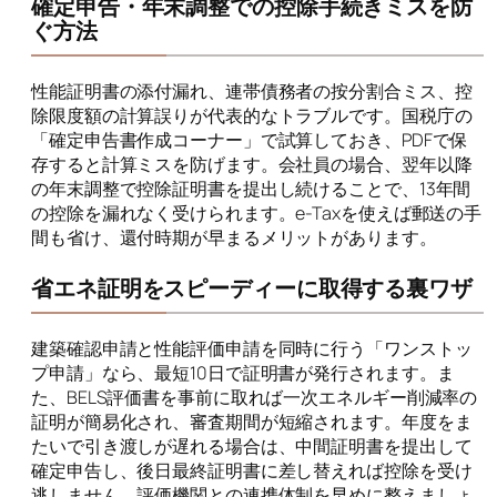
確定申告・年末調整での控除手続きミスを防
ぐ方法
性能証明書の添付漏れ、連帯債務者の按分割合ミス、控
除限度額の計算誤りが代表的なトラブルです。国税庁の
「確定申告書作成コーナー」で試算しておき、PDFで保
存すると計算ミスを防げます。会社員の場合、翌年以降
の年末調整で控除証明書を提出し続けることで、13年間
の控除を漏れなく受けられます。e-Taxを使えば郵送の手
間も省け、還付時期が早まるメリットがあります。
省エネ証明をスピーディーに取得する裏ワザ
建築確認申請と性能評価申請を同時に行う「ワンストッ
プ申請」なら、最短10日で証明書が発行されます。ま
た、BELS評価書を事前に取れば一次エネルギー削減率の
証明が簡易化され、審査期間が短縮されます。年度をま
たいで引き渡しが遅れる場合は、中間証明書を提出して
確定申告し、後日最終証明書に差し替えれば控除を受け
逃しません。評価機関との連携体制を早めに整えましょ