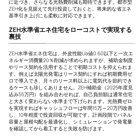
に近づき、さらなる光熱費削減も期待できます。都市型
ZEH化を見据えて先行投資しておくと、将来的な省エネ
基準引き上げにも柔軟に対応できます。
ZEH水準省エネ住宅をローコストで実現する
裏技
ZEH水準省エネ住宅は、外皮性能Ua値0.60以下と一次エ
ネルギー消費量20％削減が求められますが、補助金制度
やリース契約を活用することで初期コストを抑えられま
す。例えば太陽光発電はリース契約にすれば初期費用ゼ
ロで導入でき、月々のリース料以上に電気代を節約でき
るケースも珍しくありません。ZEH補助金（2025年度見
込み55万円）を組み合わせれば、自己負担額は通常住宅
と大きく変わらない水準まで下げられます。光熱費ゼロ
を実現すればキャッシュフローは年間15万～20万円改善
し、10年程度で投資回収が可能です。計画段階でパネル
容量と屋根勾配を最適化し、シミュレーションで発電量
を確認してから着工すると失敗を防げます。