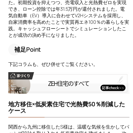
た。初期投資を抑えつつ、売電収入と光熱費ゼロを実現
でき、ローン控除では年31.5万円が還付されました。電
気自動車（EV）導入に合わせてV2Hシステムを採用し、
自家消費率を高めたことで実質再エネ100％の暮らしを実
践。キャッシュフローシートでシミュレーションしたこ
とが成功の決め手になりました。
補足Point
下記コラムも、ぜひ併せてご覧ください。
地方移住×低炭素住宅で光熱費50％削減した
ケース
関西から九州に移住したS様は、温暖な気候を生かしてパ