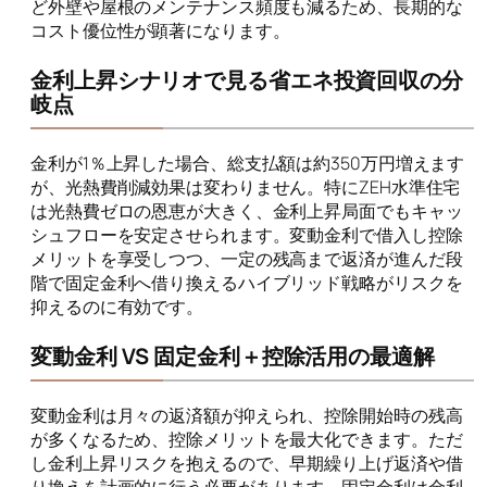
ど外壁や屋根のメンテナンス頻度も減るため、長期的な
コスト優位性が顕著になります。
金利上昇シナリオで見る省エネ投資回収の分
岐点
金利が1％上昇した場合、総支払額は約350万円増えます
が、光熱費削減効果は変わりません。特にZEH水準住宅
は光熱費ゼロの恩恵が大きく、金利上昇局面でもキャッ
シュフローを安定させられます。変動金利で借入し控除
メリットを享受しつつ、一定の残高まで返済が進んだ段
階で固定金利へ借り換えるハイブリッド戦略がリスクを
抑えるのに有効です。
変動金利 VS 固定金利＋控除活用の最適解
変動金利は月々の返済額が抑えられ、控除開始時の残高
が多くなるため、控除メリットを最大化できます。ただ
し金利上昇リスクを抱えるので、早期繰り上げ返済や借