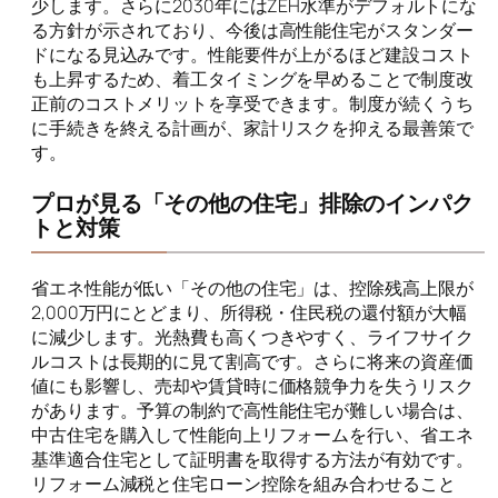
少します。さらに2030年にはZEH水準がデフォルトにな
る方針が示されており、今後は高性能住宅がスタンダー
ドになる見込みです。性能要件が上がるほど建設コスト
も上昇するため、着工タイミングを早めることで制度改
正前のコストメリットを享受できます。制度が続くうち
に手続きを終える計画が、家計リスクを抑える最善策で
す。
プロが見る「その他の住宅」排除のインパク
トと対策
省エネ性能が低い「その他の住宅」は、控除残高上限が
2,000万円にとどまり、所得税・住民税の還付額が大幅
に減少します。光熱費も高くつきやすく、ライフサイク
ルコストは長期的に見て割高です。さらに将来の資産価
値にも影響し、売却や賃貸時に価格競争力を失うリスク
があります。予算の制約で高性能住宅が難しい場合は、
中古住宅を購入して性能向上リフォームを行い、省エネ
基準適合住宅として証明書を取得する方法が有効です。
リフォーム減税と住宅ローン控除を組み合わせること