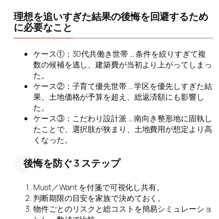
理想を追いすぎた結果の後悔を回避するため
に必要なこと
ケース①：30代共働き世帯 … 条件を絞りすぎて複
数の候補を逃し、建築費が当初より上がってしまっ
た。
ケース②：子育て優先世帯 … 学区を優先しすぎた結
果、土地価格が予算を超え、総返済額にも影響し
た。
ケース③：こだわり設計派 … 南向き整形地に固執し
たことで、選択肢が狭まり、土地費用が想定より高
くなった。
後悔を防ぐ 3 ステップ
Must／Want を付箋で可視化し共有。
判断期限の目安を家族で決めておく。
物件ごとのリスクと総コストを簡易シミュレーショ