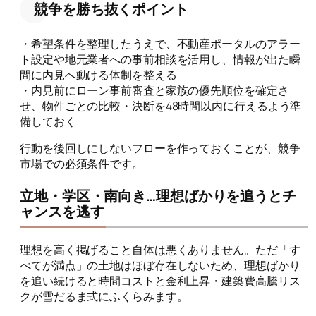
競争を勝ち抜くポイント
・希望条件を整理したうえで、不動産ポータルのアラー
ト設定や地元業者への事前相談を活用し、情報が出た瞬
間に内見へ動ける体制を整える
・内見前にローン事前審査と家族の優先順位を確定さ
せ、物件ごとの比較・決断を48時間以内に行えるよう準
備しておく
行動を後回しにしないフローを作っておくことが、競争
市場での必須条件です。
立地・学区・南向き…理想ばかりを追うとチ
ャンスを逃す
理想を高く掲げること自体は悪くありません。ただ「す
べてが満点」の土地はほぼ存在しないため、理想ばかり
を追い続けると時間コストと金利上昇・建築費高騰リス
クが雪だるま式にふくらみます。