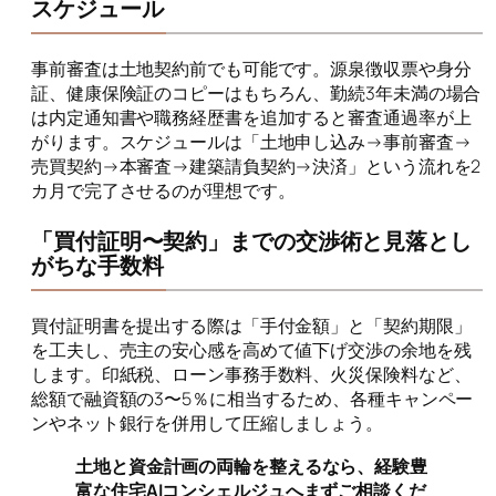
スケジュール
事前審査は土地契約前でも可能です。源泉徴収票や身分
証、健康保険証のコピーはもちろん、勤続3年未満の場合
は内定通知書や職務経歴書を追加すると審査通過率が上
がります。スケジュールは「土地申し込み→事前審査→
売買契約→本審査→建築請負契約→決済」という流れを2
カ月で完了させるのが理想です。
「買付証明〜契約」までの交渉術と見落とし
がちな手数料
買付証明書を提出する際は「手付金額」と「契約期限」
を工夫し、売主の安心感を高めて値下げ交渉の余地を残
します。印紙税、ローン事務手数料、火災保険料など、
総額で融資額の3〜5％に相当するため、各種キャンペー
ンやネット銀行を併用して圧縮しましょう。
土地と資金計画の両輪を整えるなら、経験豊
富な住宅AIコンシェルジュへまずご相談くだ