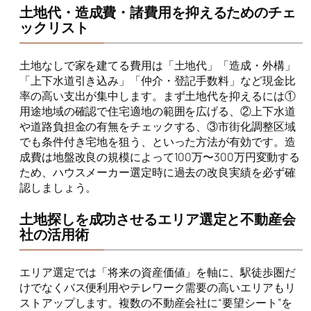
土地代・造成費・諸費用を抑えるためのチェ
ックリスト
土地なしで家を建てる費用は「土地代」「造成・外構」
「上下水道引き込み」「仲介・登記手数料」など現金比
率の高い支出が集中します。まず土地代を抑えるには①
用途地域の確認で住宅適地の範囲を広げる、②上下水道
や道路負担金の有無をチェックする、③市街化調整区域
でも条件付き宅地を狙う、といった方法が有効です。造
成費は地盤改良の規模によって100万〜300万円変動する
ため、ハウスメーカー選定時に過去の改良実績を必ず確
認しましょう。
土地探しを成功させるエリア選定と不動産会
社の活用術
エリア選定では「将来の資産価値」を軸に、駅徒歩圏だ
けでなくバス便利用やテレワーク需要の高いエリアもリ
ストアップします。複数の不動産会社に“要望シート”を