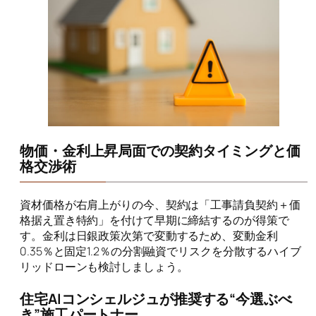
物価・金利上昇局面での契約タイミングと価
格交渉術
資材価格が右肩上がりの今、契約は「工事請負契約＋価
格据え置き特約」を付けて早期に締結するのが得策で
す。金利は日銀政策次第で変動するため、変動金利
0.35％と固定1.2％の分割融資でリスクを分散するハイブ
リッドローンも検討しましょう。
住宅AIコンシェルジュが推奨する“今選ぶべ
き”施工パートナー