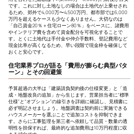
です。これに対し土地なしの場合は土地代が上乗せされ
るため、郊外で4,000万〜4,500万円、都市部では6,000
万円を超えるケースも少なくありません。大切なのは
「自己資金20％＋住宅ローン80％」をベースに、諸費用
やインテリア費を含めて資金配分を可視化することで
す。とくに土地代は手付金や仲介手数料、登記費用など
現金比率が高くなるため、早い段階で現金枠を確保して
おくと安心です。
住宅業界プロが語る「費用が膨らむ典型パタ
ーン」とその回避策
予算超過の大半は「建築請負契約後の仕様変更」と「造
成・地盤改良の追加」から生じます。営業担当者に“標準
仕様”と“オプション”の線引きを詳細に確認し、見積書に
必ず明記させましょう。地盤調査は契約前に実施できる
ハウスメーカーを選ぶことで追加コストを抑制できま
す。さらに工事監理を第三者へ依頼して品質・数量の透
明性を担保すれば、最終的な追加費用は10万円程度に収