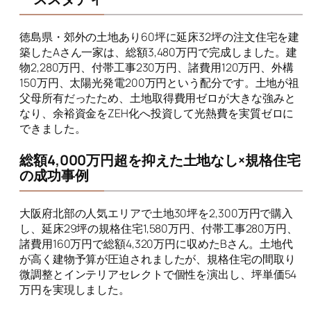
徳島県・郊外の土地あり60坪に延床32坪の注文住宅を建
築したAさん一家は、総額3,480万円で完成しました。建
物2,280万円、付帯工事230万円、諸費用120万円、外構
150万円、太陽光発電200万円という配分です。土地が祖
父母所有だったため、土地取得費用ゼロが大きな強みと
なり、余裕資金をZEH化へ投資して光熱費を実質ゼロに
できました。
総額4,000万円超を抑えた土地なし×規格住宅
の成功事例
大阪府北部の人気エリアで土地30坪を2,300万円で購入
し、延床29坪の規格住宅1,580万円、付帯工事280万円、
諸費用160万円で総額4,320万円に収めたBさん。土地代
が高く建物予算が圧迫されましたが、規格住宅の間取り
微調整とインテリアセレクトで個性を演出し、坪単価54
万円を実現しました。