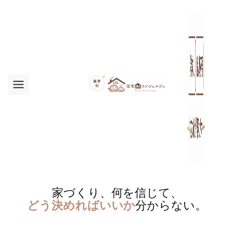
内
容
を
ス
キ
ッ
プ
家づくり、何を信じて、
どう決めればいいか
分からない。