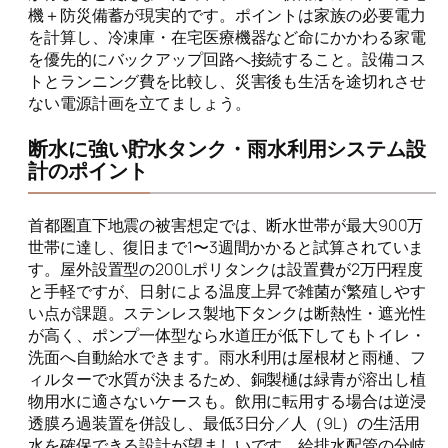
機＋防災備蓄が現実的です。ポイントは家族の必要電力
を計算し、冷凍庫・在宅医療機器など命にかかわる家電
を優先的にバックアップ回路へ接続すること。設備コス
トとランニング費を比較し、災害後も生活を途切れさせ
ない電源計画を立てましょう。
断水に強い貯水タンク・雨水利用システム設
計のポイント
首都圏直下地震の被害想定では、断水世帯が最大900万
世帯に達し、復旧まで1〜3週間かかると試算されていま
す。屋外設置型の200Lポリタンクは設置費が2万円程度
と手軽ですが、日射による温度上昇で雑菌が繁殖しやす
い点が課題。ステンレス製地下タンクは断熱性・遮光性
が高く、ポンプ一体型なら水道圧が低下してもトイレ・
洗面へ自動給水できます。雨水利用は屋根材と雨樋、フ
ィルターで水質が決まるため、銅製樋は緑青が溶出し植
物用水に適さないケースも。飲用に転用する場合は逆浸
透膜ろ過装置を併設し、最低3日分／人（9L）の生活用
水を確保できる設計が望ましいです。給排水配管の分岐