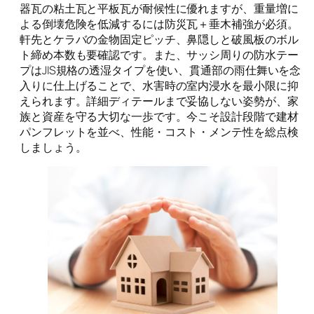
器瓦の粘土瓦と平板瓦が耐候性に優れますが、重量増に
よる倒壊危険を低減するには防災瓦＋垂木補強が必須。
軒先とケラバの金物固定ピッチ、鼻隠しと破風板のボル
ト締め本数も要確認です。また、サッシ周りの防水テー
プはJIS規格の透湿タイプを使い、貫通部の雨仕舞いを念
入りに仕上げることで、水害時の室内浸水を最小限に抑
えられます。詳細ディテールまで妥協しない姿勢が、家
族と資産を守る大切な一歩です。今こそ設計段階で建材
パンフレットを並べ、性能・コスト・メンテ性を総点検
しましょう。