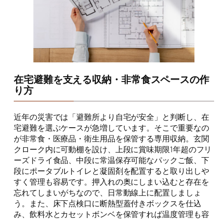
在宅避難を支える収納・非常食スペースの作
り方
近年の災害では「避難所より自宅が安全」と判断し、在
宅避難を選ぶケースが急増しています。そこで重要なの
が非常食・医療品・衛生用品を保管する専用収納。玄関
クローク内に可動棚を設け、上段に賞味期限1年超のフリ
ーズドライ食品、中段に常温保存可能なパックご飯、下
段にポータブルトイレと凝固剤を配置すると取り出しや
すく管理も容易です。押入れの奥にしまい込むと存在を
忘れてしまいがちなので、日常動線上に配置しましょ
う。また、床下点検口に断熱型蓋付きボックスを仕込
み、飲料水とカセットボンベを保管すれば温度管理も容