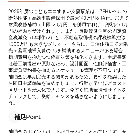
2025年度のこどもエコすまい支援事業は、ZEHレベルの
断熱性能＋高効率設備採用で最大140万円を給付。加えて
耐震改修補助（上限120万円）を併用すれば、総額260万
円の補助が受けられます。また、長期優良住宅の固定資
産税減免（5年間1/2）と、不動産取得税の課税標準控除
1,300万円も大きなメリット。さらに、自治体独自で太陽
光＋蓄電池導入費の1/3を補助するメニューがある場合、
初期費用を抑えつつ停電対策を強化できます。申請書類
は着工前提出が原則なため、設計図面・性能評価書・工
事請負契約書を揃えるスケジュール管理が不可欠です。
補助金は早期完売する傾向があるため、要件を確認した
ら即日申請準備を進めましょう。行動が早いほどコスト
メリットを最大化できます。今すぐ補助金情報サイトを
チェックして、受給チャンスを逃さないようにしましょ
う。
補足Point
補助金のポイントは、下記コラムにまとめています。ぜ