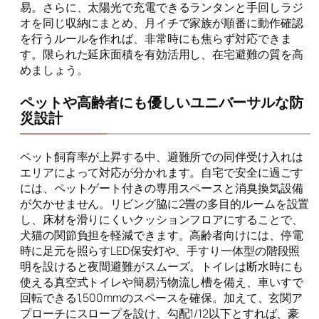
易。さらに、太陽光で充電できるランタンと手回しラジ
オを同じ収納にまとめ、月イチで家族が順番に動作確認
を行うルールを作れば、非常時にも焦らず対応できま
す。限られた延床面積を有効活用し、在宅避難の質を高
めましょう。
ペットや高齢者にも優しいユニバーサルな防
災設計
ペット飼育率が上昇する中、避難所での同伴受け入れは
エリアによって対応が分かれます。自宅で安全に過ごす
には、ペットゲート付きの専用スペースと消臭換気設備
が欠かせません。リビング脇に2畳の多目的ルームを設置
し、床材を滑りにくいクッションフロアにすることで、
犬猫の関節負担を軽減できます。高齢者向けには、停電
時に足元を照らすLED保安灯や、手すり一体型の階段照
明を設けると夜間避難がスムーズ。トイレは断水時にも
使える真空式トイレや簡易汚物流し槽を備え、車いすで
回転できる1,500mmのスペースを確保。加えて、玄関ア
プローチにスロープを設け、勾配1/12以下とすれば、豪