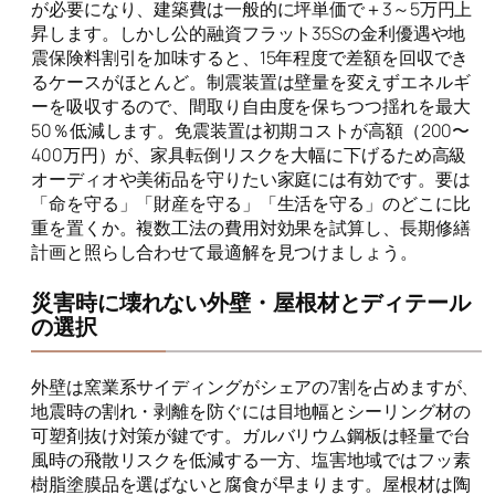
が必要になり、建築費は一般的に坪単価で＋3～5万円上
昇します。しかし公的融資フラット35Sの金利優遇や地
震保険料割引を加味すると、15年程度で差額を回収でき
るケースがほとんど。制震装置は壁量を変えずエネルギ
ーを吸収するので、間取り自由度を保ちつつ揺れを最大
50％低減します。免震装置は初期コストが高額（200〜
400万円）が、家具転倒リスクを大幅に下げるため高級
オーディオや美術品を守りたい家庭には有効です。要は
「命を守る」「財産を守る」「生活を守る」のどこに比
重を置くか。複数工法の費用対効果を試算し、長期修繕
計画と照らし合わせて最適解を見つけましょう。
災害時に壊れない外壁・屋根材とディテール
の選択
外壁は窯業系サイディングがシェアの7割を占めますが、
地震時の割れ・剥離を防ぐには目地幅とシーリング材の
可塑剤抜け対策が鍵です。ガルバリウム鋼板は軽量で台
風時の飛散リスクを低減する一方、塩害地域ではフッ素
樹脂塗膜品を選ばないと腐食が早まります。屋根材は陶