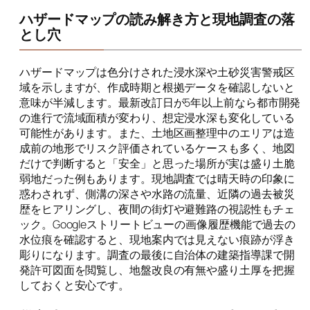
ハザードマップの読み解き方と現地調査の落
とし穴
ハザードマップは色分けされた浸水深や土砂災害警戒区
域を示しますが、作成時期と根拠データを確認しないと
意味が半減します。最新改訂日が5年以上前なら都市開発
の進行で流域面積が変わり、想定浸水深も変化している
可能性があります。また、土地区画整理中のエリアは造
成前の地形でリスク評価されているケースも多く、地図
だけで判断すると「安全」と思った場所が実は盛り土脆
弱地だった例もあります。現地調査では晴天時の印象に
惑わされず、側溝の深さや水路の流量、近隣の過去被災
歴をヒアリングし、夜間の街灯や避難路の視認性もチェ
ック。Googleストリートビューの画像履歴機能で過去の
水位痕を確認すると、現地案内では見えない痕跡が浮き
彫りになります。調査の最後に自治体の建築指導課で開
発許可図面を閲覧し、地盤改良の有無や盛り土厚を把握
しておくと安心です。