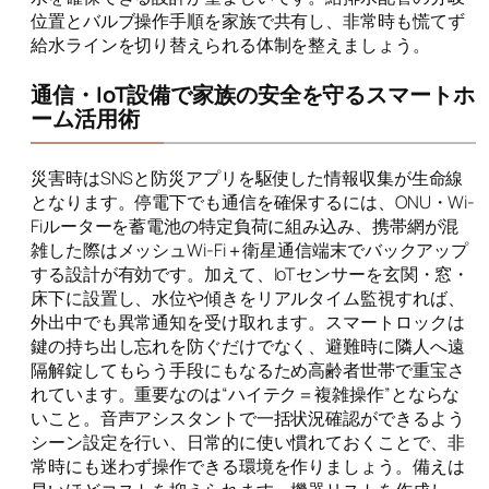
位置とバルブ操作手順を家族で共有し、非常時も慌てず
給水ラインを切り替えられる体制を整えましょう。
通信・IoT設備で家族の安全を守るスマートホ
ーム活用術
災害時はSNSと防災アプリを駆使した情報収集が生命線
となります。停電下でも通信を確保するには、ONU・Wi-
Fiルーターを蓄電池の特定負荷に組み込み、携帯網が混
雑した際はメッシュWi-Fi＋衛星通信端末でバックアップ
する設計が有効です。加えて、IoTセンサーを玄関・窓・
床下に設置し、水位や傾きをリアルタイム監視すれば、
外出中でも異常通知を受け取れます。スマートロックは
鍵の持ち出し忘れを防ぐだけでなく、避難時に隣人へ遠
隔解錠してもらう手段にもなるため高齢者世帯で重宝さ
れています。重要なのは“ハイテク＝複雑操作”とならな
いこと。音声アシスタントで一括状況確認ができるよう
シーン設定を行い、日常的に使い慣れておくことで、非
常時にも迷わず操作できる環境を作りましょう。備えは