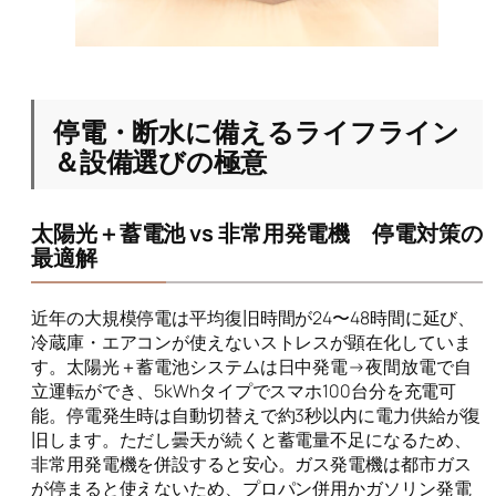
停電・断水に備えるライフライン
＆設備選びの極意
太陽光＋蓄電池 vs 非常用発電機 停電対策の
最適解
近年の大規模停電は平均復旧時間が24〜48時間に延び、
冷蔵庫・エアコンが使えないストレスが顕在化していま
す。太陽光＋蓄電池システムは日中発電→夜間放電で自
立運転ができ、5kWhタイプでスマホ100台分を充電可
能。停電発生時は自動切替えで約3秒以内に電力供給が復
旧します。ただし曇天が続くと蓄電量不足になるため、
非常用発電機を併設すると安心。ガス発電機は都市ガス
が停まると使えないため、プロパン併用かガソリン発電