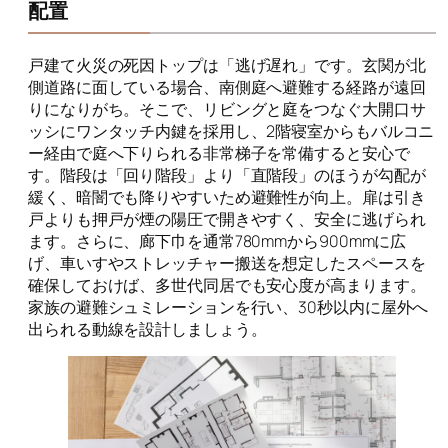
配置
戸建て火災の死因トップは「逃げ遅れ」です。玄関が北
側道路に面している場合、南側庭へ避難する経路が遠回
りになりがち。そこで、リビングと庭をつなぐ大開口サ
ッシにワンタッチ内鍵を採用し、2階寝室からもバルコニ
ー経由で庭へ下りられる非常梯子を常備すると安心で
す。階段は「回り階段」より「直階段」のほうが勾配が
緩く、暗闇でも降りやすいため避難性が向上。扉は引き
戸よりも押戸が煙の陽圧で開きやすく、安全に逃げられ
ます。さらに、廊下巾を通常780mmから900mmに広
げ、車いすやストレッチャー搬送を想定したスペースを
確保しておけば、多世代同居でも安心度が高まります。
家族の避難シュミレーションを行い、30秒以内に屋外へ
出られる動線を設計しましょう。