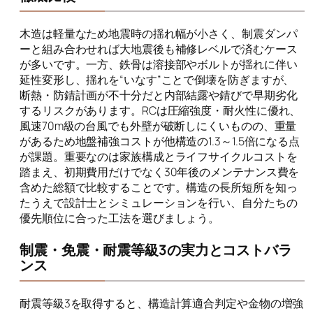
木造は軽量なため地震時の揺れ幅が小さく、制震ダンパ
ーと組み合わせれば大地震後も補修レベルで済むケース
が多いです。一方、鉄骨は溶接部やボルトが揺れに伴い
延性変形し、揺れを“いなす”ことで倒壊を防ぎますが、
断熱・防錆計画が不十分だと内部結露や錆びで早期劣化
するリスクがあります。RCは圧縮強度・耐火性に優れ、
風速70m級の台風でも外壁が破断しにくいものの、重量
があるため地盤補強コストが他構造の1.3～1.5倍になる点
が課題。重要なのは家族構成とライフサイクルコストを
踏まえ、初期費用だけでなく30年後のメンテナンス費を
含めた総額で比較することです。構造の長所短所を知っ
たうえで設計士とシミュレーションを行い、自分たちの
優先順位に合った工法を選びましょう。
制震・免震・耐震等級3の実力とコストバラ
ンス
耐震等級3を取得すると、構造計算適合判定や金物の増強