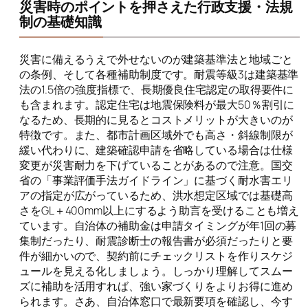
災害時のポイントを押さえた行政支援・法規
制の基礎知識
災害に備えるうえで外せないのが建築基準法と地域ごと
の条例、そして各種補助制度です。耐震等級3は建築基準
法の1.5倍の強度指標で、長期優良住宅認定の取得要件に
も含まれます。認定住宅は地震保険料が最大50％割引に
なるため、長期的に見るとコストメリットが大きいのが
特徴です。また、都市計画区域外でも高さ・斜線制限が
緩い代わりに、建築確認申請を省略している場合は仕様
変更が災害耐力を下げていることがあるので注意。国交
省の「事業評価手法ガイドライン」に基づく耐水害エリ
アの指定が広がっているため、洪水想定区域では基礎高
さをGL＋400mm以上にするよう助言を受けることも増え
ています。自治体の補助金は申請タイミングが年1回の募
集制だったり、耐震診断士の報告書が必須だったりと要
件が細かいので、契約前にチェックリストを作りスケジ
ュールを見える化しましょう。しっかり理解してスムー
ズに補助を活用すれば、強い家づくりをよりお得に進め
られます。さあ、自治体窓口で最新要項を確認し、今す