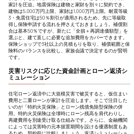
家計を圧迫。地震保険は建物と家財を別々に契約でき、
建物は5,000万円上限、家財は1,000万円上限。耐震等級
3・免震住宅は50％割引が適用されるため、先に等級取
得し保険申請する流れを押さえておきましょう。補償割
合は基本50％ですが、新たに「全損＋再調達価額型」を
選ぶと、建て直しに必要な追加費用をカバーできます。
保険ショップで3社以上の見積もりを取り、補償範囲と保
険料のバランスを比較し、家族会議で決定するのが賢明
です。
災害リスクに応じた資金計画とローン返済シ
ミュレーション
住宅ローン返済中に大規模災害で被災すると、仮住まい
費用と二重ローンが家計を圧迫します。そこで注目した
いのが「特約火災保険」とローン残債免除型保険の併
用。特約火災保険は全壊時にローン残高を肩代わりし、
再建費用を別途受け取る仕組みです。さらに、金融機関
によっては災害時の元本据置期間を設ける優遇制度もあ
るため、契約前に比較しましょう。返済シミュレーショ