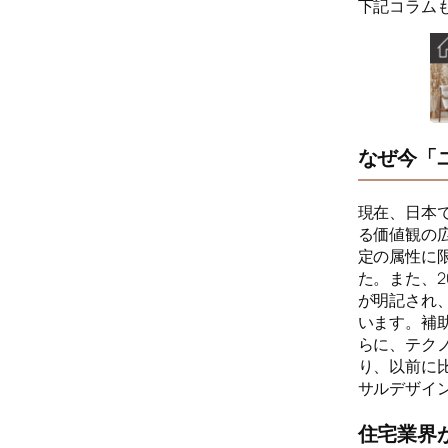
下記コラム
なぜ今「
現在、日本
る価値観の
定の属性に
た。また、
が明記され
います。補
らに、テク
り、以前に
サルデザイ
住宅業界