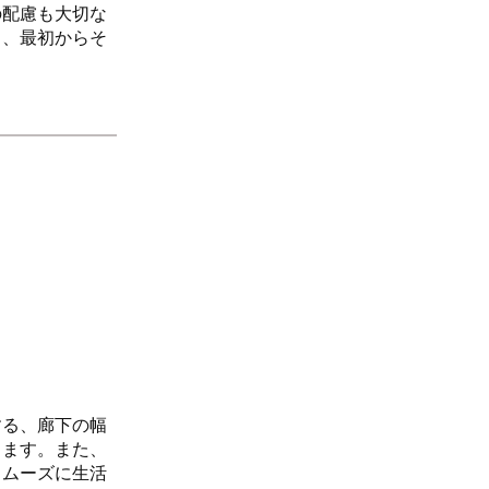
の配慮も大切な
く、最初からそ
。
する、廊下の幅
します。また、
スムーズに生活