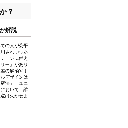
か？
が解説
べての人が公平
採用されつつあ
ステージに備え
フリー」があり
段差の解消や手
サルデザインは
処療法」、ユニ
りにおいて、誰
視点は欠かせま