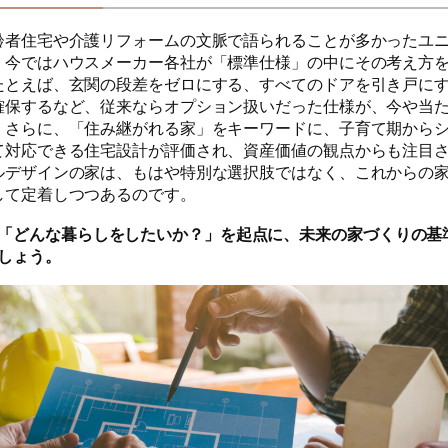
齢者住宅や介護リフォームの文脈で語られることが多かったユ
、今ではハウスメーカー各社が「標準仕様」の中にその考え方
たとえば、玄関の段差をゼロにする、すべてのドアを引き戸に
確保するなど、従来ならオプション扱いだった仕様が、今や当
。さらに、「住み継がれる家」をキーワードに、子育て期から
て対応できる住宅設計が評価され、資産価値の観点からも注目
ルデザインの家は、もはや特別な選択肢ではなく、これからの
して定着しつつあるのです。
「どんな暮らしをしたいか？」を起点に、未来の家づくりの基
しょう。