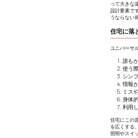
って大きな
設計要素で
うならない
住宅に落
ユニバーサ
誰も
使う
シン
情報
ミス
身体
利用
住宅にこの
を広くする
照明やスイ