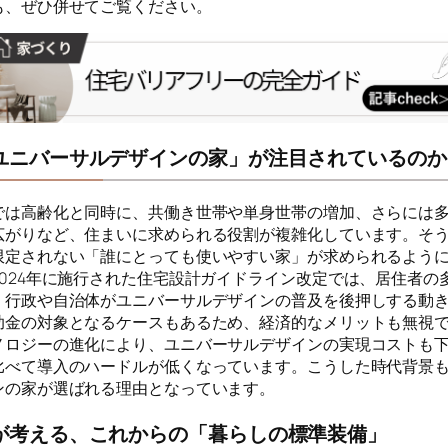
も、ぜひ併せてご覧ください。
ユニバーサルデザインの家」が注目されているのか
では高齢化と同時に、共働き世帯や単身世帯の増加、さらには
広がりなど、住まいに求められる役割が複雑化しています。そ
限定されない「誰にとっても使いやすい家」が求められるよう
2024年に施行された住宅設計ガイドライン改定では、居住者の
、行政や自治体がユニバーサルデザインの普及を後押しする動
助金の対象となるケースもあるため、経済的なメリットも無視
ノロジーの進化により、ユニバーサルデザインの実現コストも
比べて導入のハードルが低くなっています。こうした時代背景
ンの家が選ばれる理由となっています。
が考える、これからの「暮らしの標準装備」