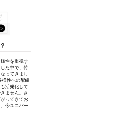
？
多様性を重視す
うした中で、特
になってきまし
多様性への配慮
きも活発化して
できません。さ
下がってきてお
も、今ユニバー