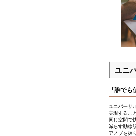
ユニ
「誰でも
ユニバーサ
実現するこ
同じ空間で
減らす動線
アノブを握