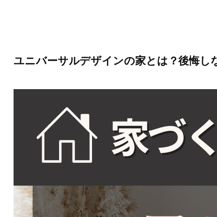
内
容
を
ス
キ
ッ
ユニバーサルデザインの家とは？後悔し
プ