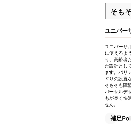
そも
ユニバー
ユニバーサ
に使えるよ
り、高齢者
た設計とし
ます。バリ
すりの設置
そもそも障
バーサルデ
もが長く快
せん。
補足Poi