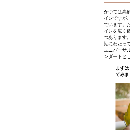
かつては高
インですが
ています。
イレを広く
つあります
期にわたっ
ユニバーサ
ンダードと
まずは
てみま