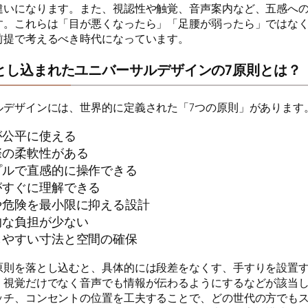
違いになります。また、視認性や触覚、音声案内など、五感へ
す。これらは「目が悪くなったら」「足腰が弱ったら」ではな
前提で考えるべき時代になっています。
とし込まれたユニバーサルデザインの7原則とは？
ルデザインには、世界的に定義された「7つの原則」があります
が公平に使える
際の柔軟性がある
プルで直感的に操作できる
がすぐに理解できる
や危険を最小限に抑える設計
的な負担が少ない
しやすい寸法と空間の確保
原則を落とし込むと、具体的には段差をなくす、手すりを設置
、視覚だけでなく音声でも情報が伝わるようにするなどが該当
ッチ、コンセントの位置を工夫することで、どの世代の方でも