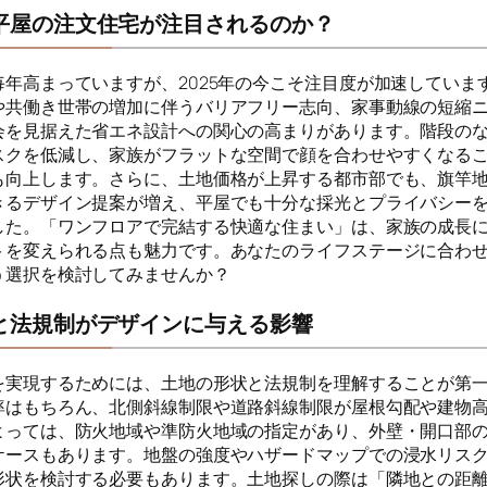
平屋の注文住宅が注目されるのか？
毎年高まっていますが、2025年の今こそ注目度が加速していま
や共働き世帯の増加に伴うバリアフリー志向、家事動線の短縮
会を見据えた省エネ設計への関心の高まりがあります。階段の
スクを低減し、家族がフラットな空間で顔を合わせやすくなる
も向上します。さらに、土地価格が上昇する都市部でも、旗竿
きるデザイン提案が増え、平屋でも十分な採光とプライバシー
した。「ワンフロアで完結する快適な住まい」は、家族の成長
トを変えられる点も魅力です。あなたのライフステージに合わ
う選択を検討してみませんか？
と法規制がデザインに与える影響
を実現するためには、土地の形状と法規制を理解することが第
率はもちろん、北側斜線制限や道路斜線制限が屋根勾配や建物
よっては、防火地域や準防火地域の指定があり、外壁・開口部
ケースもあります。地盤の強度やハザードマップでの浸水リス
形状を検討する必要もあります。土地探しの際は「隣地との距