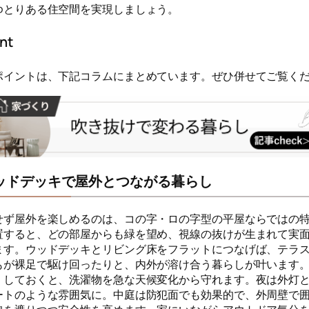
ゆとりある住空間を実現しましょう。
nt
ポイントは、下記コラムにまとめています。ぜひ併せてご覧く
ッドデッキで屋外とつながる暮らし
せず屋外を楽しめるのは、コの字・ロの字型の平屋ならではの
置すると、どの部屋からも緑を望め、視線の抜けが生まれて実
ます。ウッドデッキとリビング床をフラットにつなげば、テラ
もが裸足で駆け回ったりと、内外が溶け合う暮らしが叶います
くしておくと、洗濯物を急な天候変化から守れます。夜は外灯
ートのような雰囲気に。中庭は防犯面でも効果的で、外周壁で