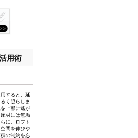
活用術
採用すると、延
明るく照らしま
気を上部に逃が
。床材には無垢
さらに、ロフト
て空間を伸びや
面積の制約を忘