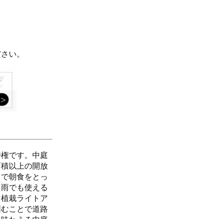
ださい。
特権です。中庭
面積以上の開放
スで朝食をとっ
。雨でも使える
と植栽ライトア
囲むことで道路