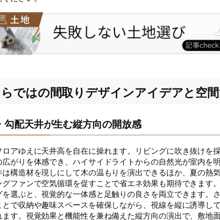
ならではの間取りデザインアイデアと空間
・勾配天井が生む縦方向の開放感
フロアゆえに天井高を自在に操れます。リビングに吹き抜けを
の広がりを体感でき、ハイサイドライトからの自然光が室内を
井は構造材を現しにして木の温もりを演出できるほか、夏の熱
ングファンで空気循環を促すことで省エネ効果も期待できます
グを選ぶと、視覚的な一体感と足触りの良さを両立できます。
ことで収納や趣味スペースを確保しながら、視線を縦に誘導し
れます。視覚効果と機能性を兼ね備えた縦方向の演出で、敷地