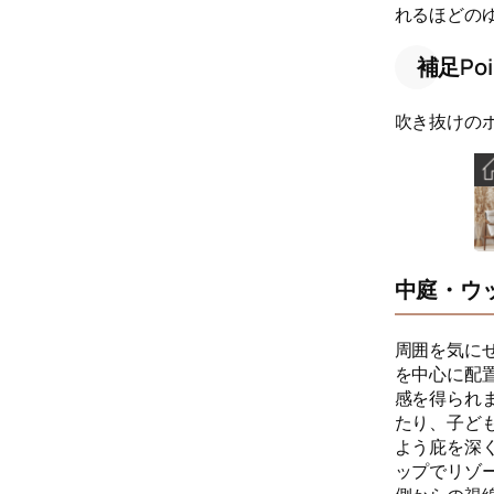
れるほどの
補足Poi
吹き抜けの
中庭・ウ
周囲を気に
を中心に配
感を得られ
たり、子ど
よう庇を深
ップでリゾ