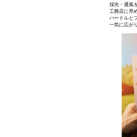
採光・通風
工務店に早
ハードルと
一気に広が