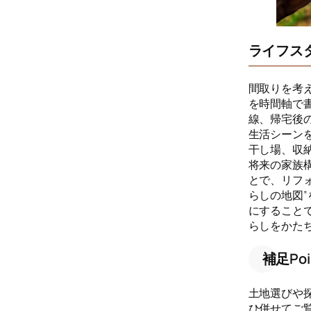
ライフス
間取りを考
を時間軸で
線、帰宅後
生活シーン
干し場、収
将来の家族
とで、リフ
らしの地図
にすること
らしをかた
補足Poi
土地選びや
ひ併せてご