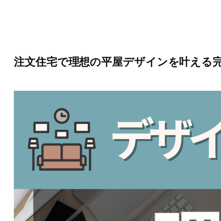
内
容
を
ス
キ
ッ
注文住宅で理想の平屋デザインを叶える完
プ