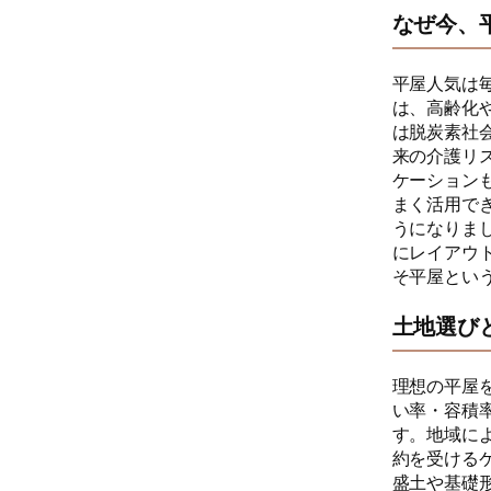
なぜ今、
平屋人気は
は、高齢化
は脱炭素社
来の介護リ
ケーション
まく活用で
うになりま
にレイアウ
そ平屋とい
土地選び
理想の平屋
い率・容積
す。地域に
約を受ける
盛土や基礎