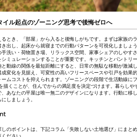
タイル起点のゾーニング思考で後悔ゼロへ
えるとき、「部屋」から入ると後悔しがちです。まずは家族の
書き出し、起床から就寝までの行動パターンを可視化しましょ
の手洗い・荷物置き場、リラックス空間、家事シェアのしやす
をシミュレーションすることが重要です。キッチンとパントリ
納と動線の関係を最短距離にすると、日常の無駄な移動が激減
構成変化を見据え、可変性の高いフリースペースや引戸を効果
ォームコストを抑えられます。ゾーニングの段階で生活動線にフ
”を描くことが、住んでからの満足度を決定づけます。暮らしや
で、あなたの平屋は唯一無二のデザインになります。行動に移
ちにしましょう。
nt
探しのポイントは、下記コラム「失敗しない土地選び」にまと
覧ください。