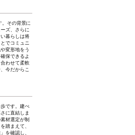
す。その背景に
ニーズ、さらに
ない暮らしは将
ことでコミュニ
地や変形地をう
を確保できるよ
に合わせて柔軟
せ、今だからこ
一歩です。建ぺ
高さに直結しま
の素材選定が制
クを踏まえて、
離」を確認し、