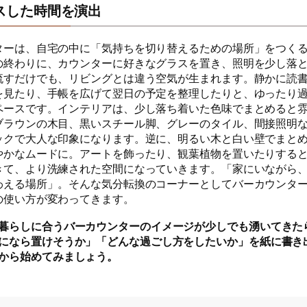
スした時間を演出
ターは、自宅の中に「気持ちを切り替えるための場所」をつく
の終わりに、カウンターに好きなグラスを置き、照明を少し落
流すだけでも、リビングとは違う空気が生まれます。静かに読
を見たり、手帳を広げて翌日の予定を整理したりと、ゆったり
ペースです。インテリアは、少し落ち着いた色味でまとめると
ブラウンの木目、黒いスチール脚、グレーのタイル、間接照明
ックで大人な印象になります。逆に、明るい木と白い壁でまと
やかなムードに。アートを飾ったり、観葉植物を置いたりする
きて、より洗練された空間になっていきます。「家にいながら
わえる場所」。そんな気分転換のコーナーとしてバーカウンタ
の使い方が変わってきます。
暮らしに合うバーカウンターのイメージが少しでも湧いてきた
になら置けそうか」「どんな過ごし方をしたいか」を紙に書き
から始めてみましょう。