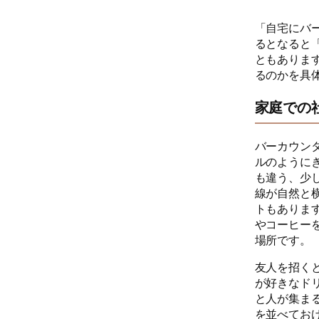
「自宅にバ
るとなると
ともありま
るのかを具
家庭での
バーカウン
ルのように
も違う、少
線が自然と
トもありま
やコーヒー
場所です。
友人を招く
が好きなド
と人が集ま
を並べてお