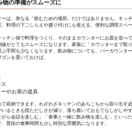
み物の準備がスムーズに
ターは、単なる「飲むための場所」だけではありません。キッ
ば、料理の下ごしらえや盛り付けにも使える、便利な調理スペ
キッチン側で料理をつくり、そのままカウンターにお皿を並べ
動線がとてもスムーズになります。家族に「カウンターまで取
運ぶ手間も少なくなります。飲み物についても、バーカウンタ
ワゴンを置いておけば、
水
ース
ヒーやお茶の道具
めて収納できます。わざわざキッチンのあちこちから取り出す
がいるときも慌ただしさが減り、落ち着いておもてなしがしや
ながら会話を楽しむ」「食事と一緒に飲み物を楽しむ」といっ
で、普段の食事時間も少し特別な雰囲気になります。