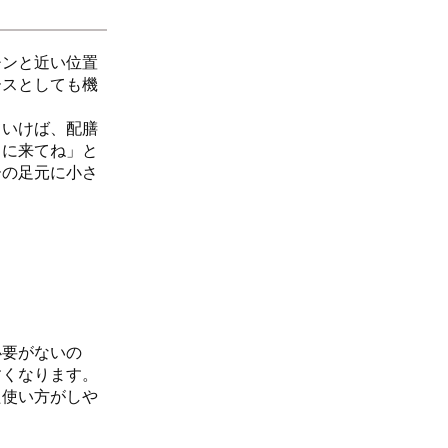
チンと近い位置
ースとしても機
ていけば、配膳
りに来てね」と
ーの足元に小さ
必要がないの
すくなります。
た使い方がしや