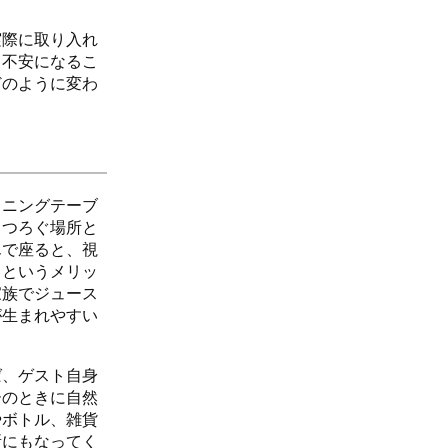
実際に取り入れ
と不安になるこ
どのように変わ
イニングテーブ
くつろぐ場所と
んで座ると、視
るというメリッ
家族でジュース
が生まれやすい
ば、ゲスト自身
ーのときに自然
やボトル、雑貨
所にもなってく