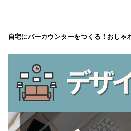
内
容
を
ス
キ
ッ
自宅にバーカウンターをつくる！おしゃ
プ