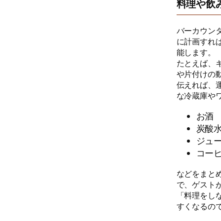
料理や飲
バーカウン
に計画すれ
能します。
たとえば、
や片付けの
伝えれば、
な冷蔵庫や
お酒
炭酸
ジュ
コー
などをまと
で、ゲスト
「料理をし
すくなるの