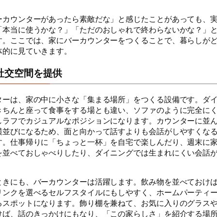
ーカウンターがあったら素敵だな」と感じたことがあっても、
「本当に使うかな？」「ただのおしゃれで終わらないかな？」
す。ここでは、家にバーカウンターをつくることで、暮らしが
体的に見ていきます。
社交空間を提供
ターは、家の中に小さな「集まる場所」をつくる設備です。ダ
きちんと座って食事をする場とも違い、ソファのように完全に
しラフでカジュアルなポジションになります。カウンターに並
横並びになるため、面と向かって話すよりも会話がしやすくな
す。仕事帰りに「ちょっと一杯」を自宅で楽しんだり、週末に
を並べておしゃべりしたり、ダイニングでは生まれにくい会話
ときにも、バーカウンターは活躍します。飲み物を並べておけ
リンクを選べるセルフスタイルにもしやすく、ホームパーティ
るスポットになります。飾り棚を兼ねて、お気に入りのグラス
けば、話のきっかけにもなり、「この家らしさ」を紹介する場