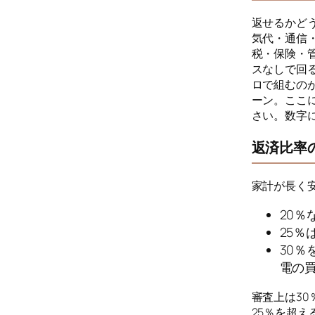
返せるかど
気代・通信
税・保険・
スなしで回
ロで組むのが
ーン。ここ
さい。数字
返済比率
家計が長く
20
25
30
電の
審査上は3
25％を超