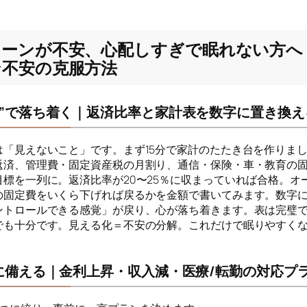
ローンが不安、心配しすぎで眠れない方へ
ン不安の克服方法
化”で落ち着く｜返済比率と家計表を数字に置き換え
は「見えないこと」です。まず15分で家計のたたき台を作りま
返済、管理費・固定資産税の月割り、通信・保険・車・教育の
目標を一列に。返済比率が20〜25％に収まっていれば合格。オ
の固定費をいくら下げれば戻るかを金額で書いてみます。数字
ントロールできる感覚」が戻り、心が落ち着きます。表は完璧で
でも十分です。見える化＝不安の分解。これだけで眠りやすく
”に備える｜金利上昇・収入減・医療/転勤の対応プ