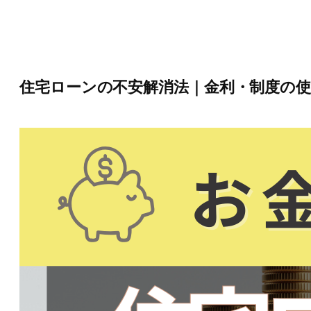
内
容
を
ス
キ
ッ
住宅ローンの不安解消法｜金利・制度の
プ