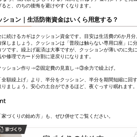
げると、のちの後悔を避けやすくなります。
ッション｜生活防衛資金はいくら用意する？
全に続けるカギはクッション資金です。目安は生活費の6か月分
確保しましょう。クッションは「普段は触らない専用口座」に
コツです。繰上げ返済は大事ですが、クッションが薄いのに先
気や修理でカード分割に逆戻りになります。
クッション作り→②固定費の見直し→③余力で繰上げ。
「全額繰上げ」より、半分をクッション、半分を期間短縮に回
取りましょう。安心の土台ができるほど、夜ぐっすり眠れます
nt
「家づくりの始め方」も、ぜひ併せてご覧ください。