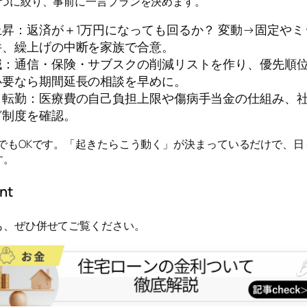
3つに絞り、事前に一言プランを決めます。
上昇：返済が＋1万円になっても回るか？ 変動→固定やミ
件、繰上げの中断を家族で合意。
減：通信・保険・サブスクの削減リストを作り、優先順
必要なら期間延長の相談を早めに。
／転勤：医療費の自己負担上限や傷病手当金の仕組み、
ど制度を確認。
行でもOKです。「起きたらこう動く」が決まっているだけで、日
す。
nt
も、ぜひ併せてご覧ください。