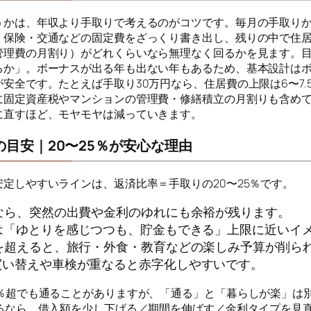
うかは、年収より手取りで考えるのがコツです。毎月の手取り
・保険・交通などの固定費をざっくり書き出し、残りの中で住
管理費の月割り）がどれくらいなら無理なく回るかを見ます。
るか」。ボーナスが出る年も出ない年もあるため、基本設計は
安全です。たとえば手取り30万円なら、住居費の上限は6〜7.
に固定資産税やマンションの管理費・修繕積立の月割りも含め
に直すほど、モヤモヤは減っていきます。
の目安｜20〜25％が安心な理由
安定しやすいラインは、返済比率＝手取りの20〜25％です。
％なら、突然の出費や金利のゆれにも余裕が残ります。
％は「ゆとりを感じつつも、貯金もできる」上限に近いイ
％を超えると、旅行・外食・教育などの楽しみ予算が削ら
買い替えや車検が重なると赤字化しやすいです。
0％超でも通ることがありますが、「通る」と「暮らしが楽」は
えるなら、借入額を少し下げる／期間を伸ばす／金利タイプを見