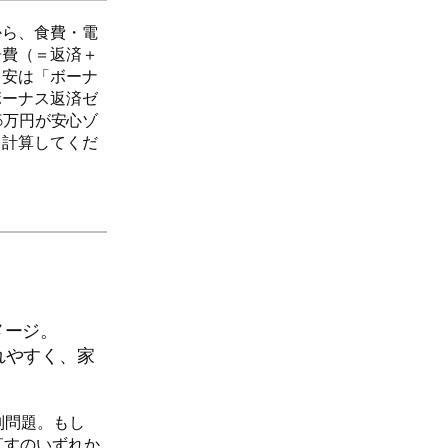
から、食費・電
居費（＝返済＋
目安は「ボーナ
ボーナス返済ゼ
5万円が安心ゾ
て計算してくだ
メージ。
れやすく、家
別問題。もし
直すのいずれか