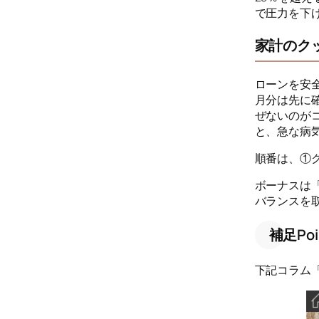
で圧力を下
家計のク
ローンを安
月分は先に
ぜないのが
と、急な病
順番は、①
ボーナスは
バランスを
補足Poi
下記コラム