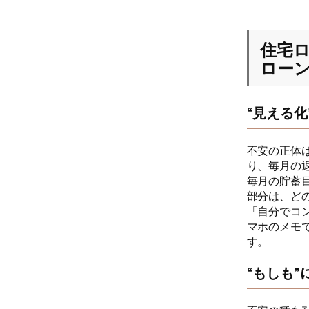
住宅
ロー
“見える
不安の正体
り、毎月の
毎月の貯蓄
部分は、ど
「自分でコ
マホのメモ
す。
“もしも