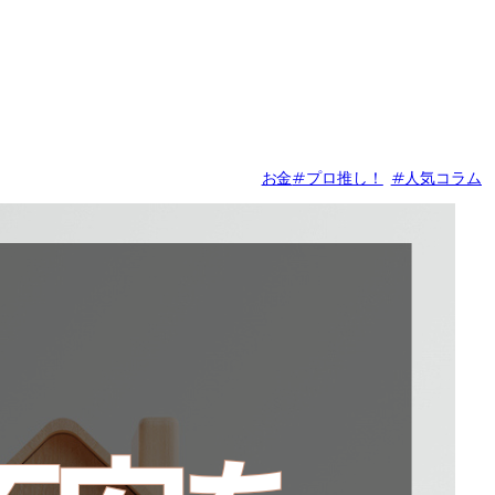
お金
#プロ推し！
#人気コラム