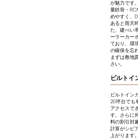
が魅力です。
量鉄骨・R
めやすく、
あると雨天
た、建ぺい
ーラーカー
ており、環
の確保を忘
まずは敷地
さい。
ビルトイ
ビルトイン
20坪台で
アクセスで
す。さらに
料の割引対
計算がシビ
上がります