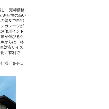
縮し、売却価格
で趣味性の高い
車の普及で自宅
インガレージが
も評価ポイント
上限が伸びるケ
観点からは、将
通車対応サイズ
別化に有利で
る仕様」をチェ