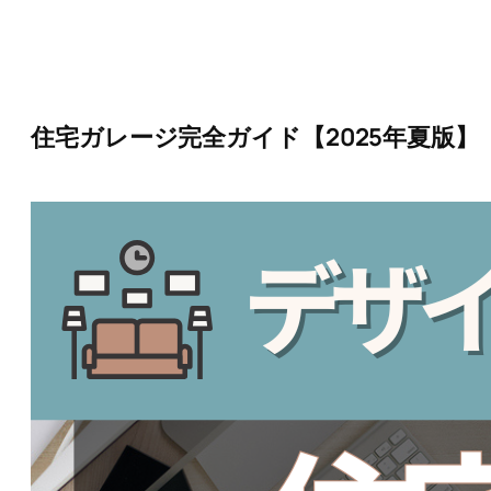
内
容
を
ス
キ
ッ
住宅ガレージ完全ガイド【2025年夏版】
プ