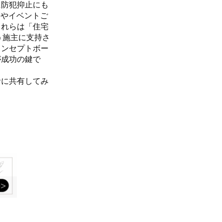
に防犯抑止にも
節やイベントご
これらは「住宅
う施主に支持さ
コンセプトボー
が成功の鍵で
者に共有してみ