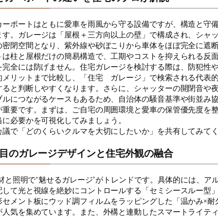
カーポートはともに愛車を雨風から守る設備ですが、構造と守
ます。ガレージは「屋根＋三方向以上の壁」で構成され、シャ
の密閉空間となり、紫外線や砂ぼこりから車体をほぼ完全に遮
トは柱と屋根だけの簡易構造で、工期やコストを抑えられる反
を完全には防げません。住宅ガレージを検討する際は、防犯性
的メリットまで比較し、「住宅 ガレージ」で検索される代表
すると判断しやすくなります。さらに、シャッターの開閉音や
ブルにつながるケースもあるため、自治体の騒音基準や街並み
が重要です。まずは、ご自宅の周囲環境と愛車の保管優先度を
当に必要かを可視化してみましょう。
会議で「どのくらいクルマを大切にしたいか」を共有してみて
年注目のガレージデザインと住宅外観の融合
素材と照明で“魅せるガレージ”がトレンドです。具体的には、ア
配して光と視線を絶妙にコントロールする「セミシースルー型
形セメント板にウッド調フィルムをラッピングした「温かみ×耐
が人気を集めています。また、外構と連動したスマートライテ