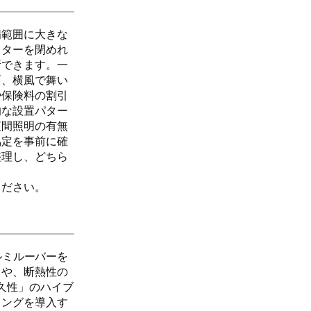
備範囲に大きな
ッターを閉めれ
断できます。一
面、横風で舞い
や保険料の割引
的な設置パター
夜間照明の有無
協定を事前に確
整理し、どちら
ください。
ルミルーバーを
」や、断熱性の
久性」のハイブ
ィングを導入す