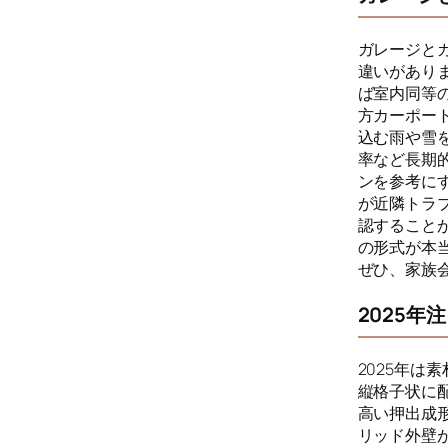
ガレージと
違いがあり
ば室内同等
方カーポー
込む雨や雪
率など長期
ンを参考に
が近隣トラ
認すること
の形式が本
ぜひ、家族
2025
2025年は
縦格子状に
高い押出成
リッド外壁