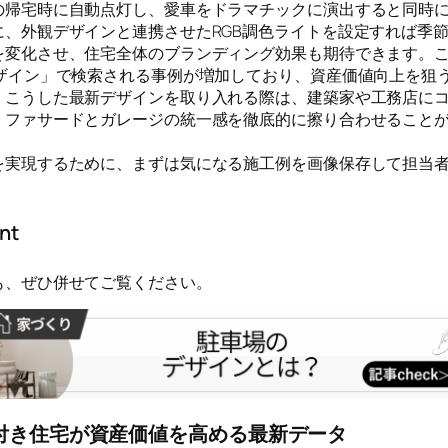
の帰宅時に自動点灯し、愛車をドラマチックに演出すると同時
に、外観デザインと連携させたRGB調色ライトを設定すれば季
を変化させ、住宅全体のブランディング効果も期待できます。
デザイン」で検索される事例が増加しており、資産価値向上を狙
。こうした最新デザインを取り入れる際は、建築家や工務店に
、ファサードとガレージの統一感を徹底的に擦り合わせること
を実現するために、まずは気になる施工例を画像保存して担当
nt
も、ぜひ併せてご覧ください。
付き住宅が資産価値を高める最新データ