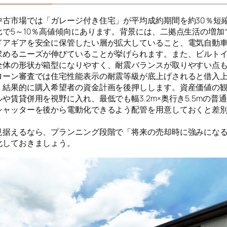
中古市場では「ガレージ付き住宅」が平均成約期間を約30％短
比で5～10％高値傾向にあります。背景には、二拠点生活の増加
ドアギアを安全に保管したい層が拡大していること、電気自動
求めるニーズが伸びていることが挙げられます。また、ビルト
全体の形状が箱型になりやすく、耐震バランスが取りやすい点
ローン審査では住宅性能表示の耐震等級が底上げされると借入
、結果的に購入希望者の資金計画を後押しします。資産価値の
や賃貸併用を視野に入れ、最低でも幅3.2m×奥行き5.5mの普
シャッターを後から電動化できるよう配管を用意しておくと差
見据えるなら、プランニング段階で「将来の売却時に強みにな
化しておきましょう。