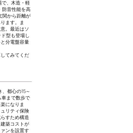
場で、木造・軽
・防音性能を高
玄関から距離が
あります。ま
注意。最近はソ
ッド型も登場し
路と分電盤容量
算してみてくだ
、都心の15～
ら車まで数歩で
に楽になりま
キュリティ保険
減らすため構造
し建築コストが
ファンを設置す