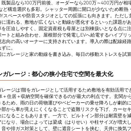
既製品なら100万円前後、オーダーなら200万～400万円が相
Cなど構造選択も多彩。シャッター周囲に開口が少ないため断熱
DIYスペースや防音スタジオとしての拡張にも向きます。ただし
時に濡れる、敷地が広くないと動線が悪化するといった課題が
率を圧迫しやすく、固定資産税も母屋とは別棟扱いとなる点に
ポートと組み合わせ、屋根部分で発電しEVへ給電するハイブリ
境志向の高いオーナーに支持されています。導入の際は配線経
れずに。
図にガレージと家の動線を書き込み、毎日の移動ストレスを試
ンガレージ：都心の狭小住宅で空間を最大化
ガレージは1階をガレージとして活用するため敷地を有効活用でき
も車＋住居＋収納空間を確保できるのが最大の利点です。玄関か
きるため、雨の日の荷物運びやベビーカーの乗せ降ろしが劇的
外部から車が見えにくくなることで盗難リスクを下げ、カーセ
象になることもあります。一方で、ビルトイン部分は耐震壁を
アになり、場合によっては梁成（はりせい）や柱サイズが増大
。音や排ガス対策として、壁に遮音シートを挟む、天井に換気