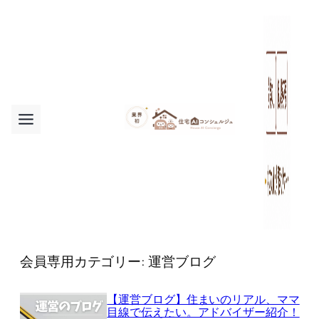
内
容
を
ス
キ
ッ
プ
会員専用カテゴリー:
運営ブログ
【運営ブログ】住まいのリアル、ママ
目線で伝えたい。アドバイザー紹介！