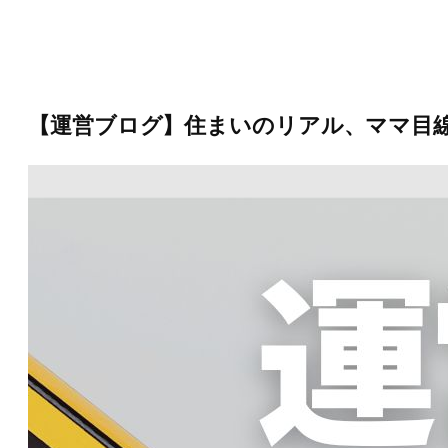
内
容
を
ス
キ
ッ
【運営ブログ】住まいのリアル、ママ目線で
プ