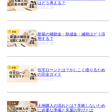
はどう考える？
2026.6.29
新築の補助金・助成金・減税はどう活
用する？
2026.6.28
住宅ローンとは？かしこく借りるため
の完全ガイド
2026.6.25
土地購入の流れとは？失敗しないため
に必要な準備と先輩の学びとは