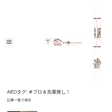
内
容
を
ス
キ
ッ
プ
AIEOタグ:
#プロ＆先輩推し！
記事一覧で表示