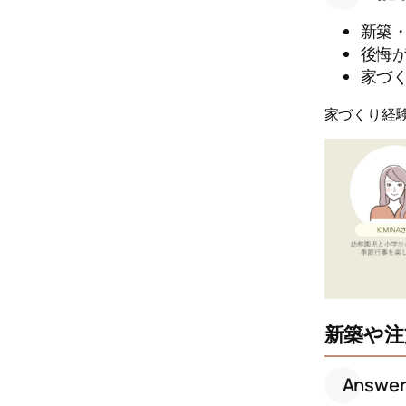
新築
後悔
家づ
家づくり経
新築や注
Answe