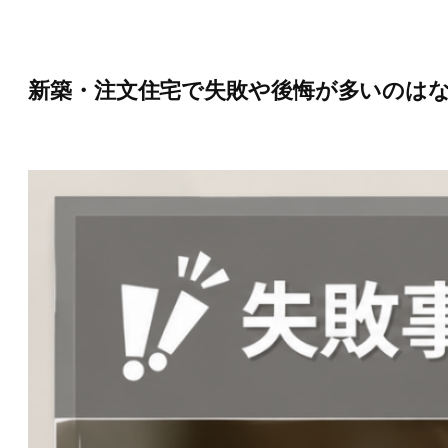
内
容
を
ス
新築・注文住宅で失敗や後悔が多いのは
キ
ッ
プ