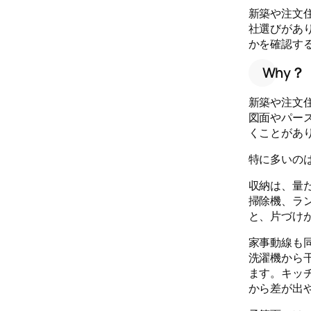
新築や注文
社選びがあ
かを確認す
Why？
新築や注文
図面やパー
くことがあ
特に多いの
収納は、量
掃除機、ラ
と、片づけ
家事動線も
洗濯機から
ます。キッ
から差が出