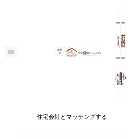
内
容
を
ス
キ
ッ
プ
住宅会社とマッチングする