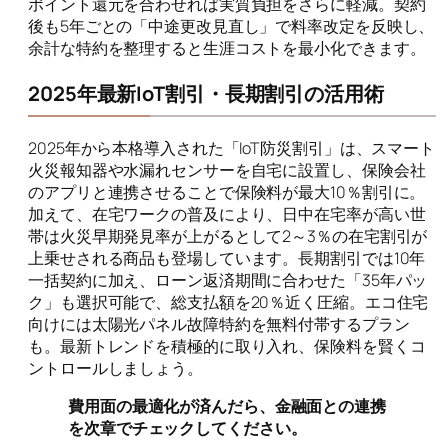
ポイント還元を合わせれば実質負担をさらに軽減。契約
後も5年ごとの「中途更改見直し」で料率改定を反映し、
余計な特約を整理すると生涯コストを最小化できます。
2025年最新IoT割引・長期割引の活用術
2025年から本格導入された「IoT防災割引」は、スマート
火災報知器や水漏れセンサーを自宅に設置し、保険会社
のアプリと連携させることで保険料が最大10％割引に。
加えて、在宅ワークの普及により、日中在宅率が高い世
帯は火災早期発見率が上がるとして2～3％の在宅割引が
上乗せされる商品も登場しています。長期割引では10年
一括契約に加え、ローン返済期間に合わせた「35年パッ
ク」も選択可能で、総支払額を20％近く圧縮。エコ住宅
向けには太陽光パネル故障特約を無料付帯するプラン
も。最新トレンドを積極的に取り入れ、保険料を賢くコ
ントロールしましょう。
費用面の最適化が済んだら、金融面との連携
を次章でチェックしてください。