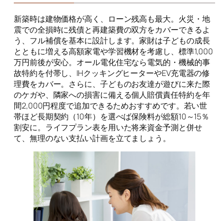
新築時は建物価格が高く、ローン残高も最大。火災・地
震での全損時に残債と再建築費の双方をカバーできるよ
う、フル補償を基本に設計します。家財は子どもの成長
とともに増える高額家電や学習機材を考慮し、標準1,000
万円前後が安心。オール電化住宅なら電気的・機械的事
故特約を付帯し、IHクッキングヒーターやEV充電器の修
理費をカバー。さらに、子どものお友達が遊びに来た際
のケガや、隣家への損害に備える個人賠償責任特約を年
間2,000円程度で追加できるためおすすめです。若い世
帯ほど長期契約（10年）を選べば保険料が総額10～15％
割安に。ライフプラン表を用いた将来資金予測と併せ
て、無理のない支払い計画を立てましょう。