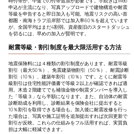
時付帯か、中途での付帯追加が必要です。手続きはWeb
申込が主流になり、写真アップロードで建物構造や耐震
等級を申告すると即日加入も可能。地震リスクの高い首
都圏・南海トラフ沿岸部では加入率60％を超えています
が、全国平均はまだ4割弱。資産復旧のスタートダッシュ
を切るには、早めの加入が賢明です。
耐震等級・割引制度を最大限活用する方法
地震保険料には４種類の割引制度があります。耐震等級
割引（最大50％）、免震建築物割引（50％）、耐震診断
割引（10％）、建築年割引（10％）です。とくに耐震等
級割引は住宅性能評価書で等級２以上が確認できれば適
用。木造２階建てでも補強金物や制震ダンパーを導入し
た「等級３」なら半額になります。また、自治体の耐震
診断助成を利用し、診断結果を保険会社に提出すると
10％割引を取得できる場合も。加入後に耐震改修を行っ
た場合は、写真や施工証明を追加提出すれば次回更新で
割引が反映。これらの仕組みをフル活用すれば、実質負
担は大幅に軽減できます。