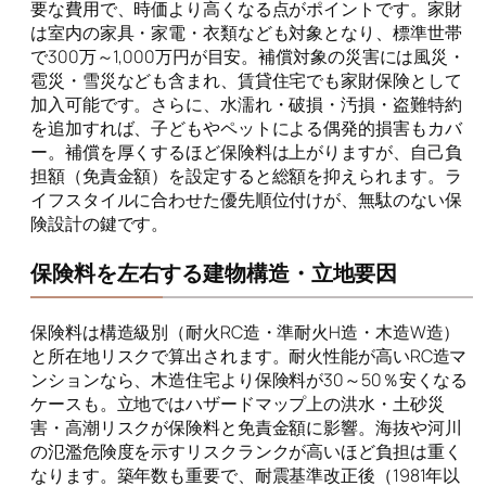
要な費用で、時価より高くなる点がポイントです。家財
は室内の家具・家電・衣類なども対象となり、標準世帯
で300万～1,000万円が目安。補償対象の災害には風災・
雹災・雪災なども含まれ、賃貸住宅でも家財保険として
加入可能です。さらに、水濡れ・破損・汚損・盗難特約
を追加すれば、子どもやペットによる偶発的損害もカバ
ー。補償を厚くするほど保険料は上がりますが、自己負
担額（免責金額）を設定すると総額を抑えられます。ラ
イフスタイルに合わせた優先順位付けが、無駄のない保
険設計の鍵です。
保険料を左右する建物構造・立地要因
保険料は構造級別（耐火RC造・準耐火H造・木造W造）
と所在地リスクで算出されます。耐火性能が高いRC造マ
ンションなら、木造住宅より保険料が30～50％安くなる
ケースも。立地ではハザードマップ上の洪水・土砂災
害・高潮リスクが保険料と免責金額に影響。海抜や河川
の氾濫危険度を示すリスクランクが高いほど負担は重く
なります。築年数も重要で、耐震基準改正後（1981年以