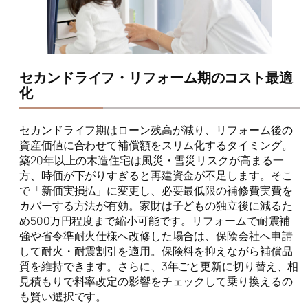
セカンドライフ・リフォーム期のコスト最適
化
セカンドライフ期はローン残高が減り、リフォーム後の
資産価値に合わせて補償額をスリム化するタイミング。
築20年以上の木造住宅は風災・雪災リスクが高まる一
方、時価が下がりすぎると再建資金が不足します。そこ
で「新価実損払」に変更し、必要最低限の補修費実費を
カバーする方法が有効。家財は子どもの独立後に減るた
め500万円程度まで縮小可能です。リフォームで耐震補
強や省令準耐火仕様へ改修した場合は、保険会社へ申請
して耐火・耐震割引を適用。保険料を抑えながら補償品
質を維持できます。さらに、3年ごと更新に切り替え、相
見積もりで料率改定の影響をチェックして乗り換えるの
も賢い選択です。