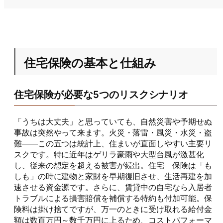
住宅保険の基本と仕組み
住宅保険が必要な5つのリスクシナリオ
「うちは大丈夫」と思っていても、自然災害や予期せぬ
事故は突然やって来ます。火災・落雷・風災・水災・盗
難――この五つは統計上、住まいが直面しやすい主要リ
スクです。特に近年はゲリラ豪雨や大型台風が激甚化
し、従来の想定を超える被害が続出。住宅 保険は「も
しも」の時に建物と家財を早期復旧させ、生活再建を加
速させる資金源です。さらに、賃貸中の自宅なら入居者
トラブルによる損害賠償を補償する特約も付加可能。保
険料は掛け捨てですが、万一のときに受け取れる給付金
額は数百万円～数千万円に上るため、コストパフォーマ