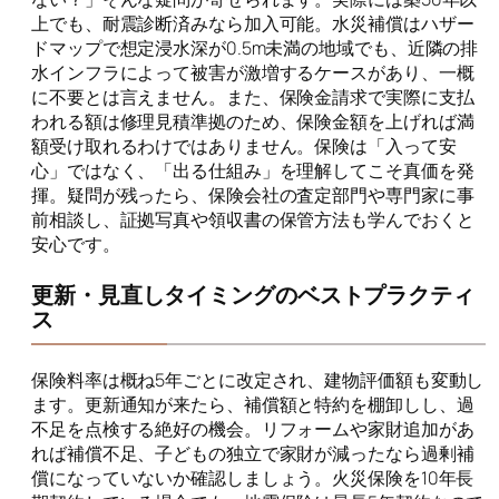
上でも、耐震診断済みなら加入可能。水災補償はハザー
ドマップで想定浸水深が0.5m未満の地域でも、近隣の排
水インフラによって被害が激増するケースがあり、一概
に不要とは言えません。また、保険金請求で実際に支払
われる額は修理見積準拠のため、保険金額を上げれば満
額受け取れるわけではありません。保険は「入って安
心」ではなく、「出る仕組み」を理解してこそ真価を発
揮。疑問が残ったら、保険会社の査定部門や専門家に事
前相談し、証拠写真や領収書の保管方法も学んでおくと
安心です。
更新・見直しタイミングのベストプラクティ
ス
保険料率は概ね5年ごとに改定され、建物評価額も変動し
ます。更新通知が来たら、補償額と特約を棚卸しし、過
不足を点検する絶好の機会。リフォームや家財追加があ
れば補償不足、子どもの独立で家財が減ったなら過剰補
償になっていないか確認しましょう。火災保険を10年長