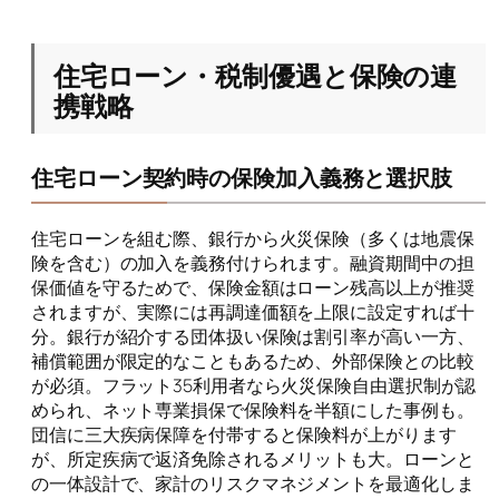
住宅ローン・税制優遇と保険の連
携戦略
住宅ローン契約時の保険加入義務と選択肢
住宅ローンを組む際、銀行から火災保険（多くは地震保
険を含む）の加入を義務付けられます。融資期間中の担
保価値を守るためで、保険金額はローン残高以上が推奨
されますが、実際には再調達価額を上限に設定すれば十
分。銀行が紹介する団体扱い保険は割引率が高い一方、
補償範囲が限定的なこともあるため、外部保険との比較
が必須。フラット35利用者なら火災保険自由選択制が認
められ、ネット専業損保で保険料を半額にした事例も。
団信に三大疾病保障を付帯すると保険料が上がります
が、所定疾病で返済免除されるメリットも大。ローンと
の一体設計で、家計のリスクマネジメントを最適化しま