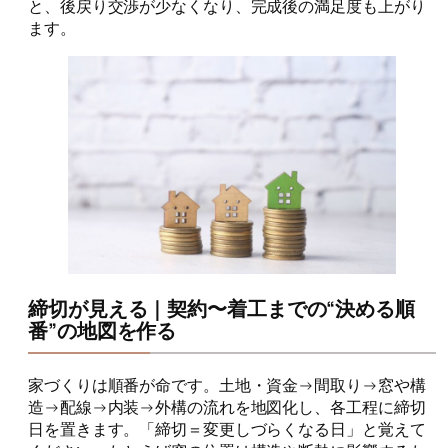
と、後戻り交渉が少なくなり、完成後の満足度も上がり
ます。
締切が見える｜契約〜着工までの“決める順
番”の地図を作る
家づくりは順番が命です。土地・資金→間取り→窓や構
造→配線→内装→外構の流れを地図化し、各工程に締切
日を置きます。「締切＝変更しづらくなる日」と覚えて