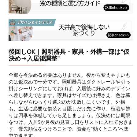
後回しOK｜照明器具・家具・外構一部は“仮
決め→入居後調整”
全部を今決める必要はありません。後から変えやすいも
のは仮決めで十分です。照明器具はダクトレールや引っ
掛けシーリングにしておけば、入居後に好みのデザイン
へ差し替えできます。家具はサイズだけ押さえ、色は暮
らしながらゆっくり選ぶのが失敗しにくいです。外構
も、生活に必要な舗装と目隠しだけ先に作り、植栽や飾
りは四季を体感してから足しましょう。仮決めには期限
をつけ、入居3か月後の見直し日をリストに入れておきま
す。優先順位をつけることで、資金を“効くところ”へ集
中できます。