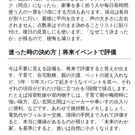
ク（同点）になったら、家事を多く担う人や毎日長時間
使う人の一票を1.5倍にする方法もあります。採点は各自
が別々に行い、最後に平均を出すと、声の大きさに左右
されません。点数表はそのまま決めることリストに貼り
付け、後日の見直しにも使います。「なぜこう決まった
か」が残るので、後悔も減ります。
迷った時の決め方｜将来イベントで評価
今は不要に見える設備も、将来で評価すると答えが出ま
す。子育て、在宅勤務、親の介護、ペットの迎え入れな
ど、5年・10年スパンで起きそうなイベントを並べ、それ
ぞれの項目がどれだけ役に立つかを3段階で採点します。
たとえば浴室乾燥や室内物干しは、子育て期や梅雨時に
強い味方。広い玄関土間はベビーカーや車いすの出入り
に便利、などです。あわせて維持費もメモしましょう。
電気代やフィルター交換、清掃の手間まで入れて評価す
ると、本当に価値があるものが残ります。「未来のわが
家」を基準にすると、迷いは自然に小さくなります。