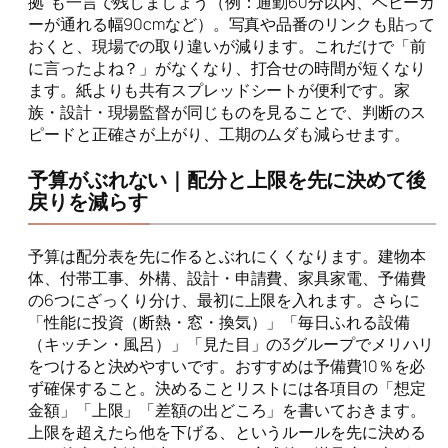
拠”も一言で残しましょう（例：通勤60分以内、ベビーカ
ーが通れる幅90cmなど）。写真や品番のリンクも貼って
おくと、現場での取り違いが減ります。これだけで「前
に言ったよね？」がなくなり、打合せの時間が短くなり
ます。紙よりも共有スプレッドシートが便利です。家
族・設計・現場監督が同じものを見ることで、判断のス
ピードと正確さが上がり、工期のムダも減らせます。
予算がぶれない｜配分と上限を先に決めて後
戻りを減らす
予算は配分表を先に作るとぶれにくくなります。建物本
体、付帯工事、外構、設計・申請費、家具家電、予備費
の6つにざっくり分け、最初に上限を入れます。さらに
「性能に投資（断熱・窓・換気）」「毎日ふれる設備
（キッチン・風呂）」「見た目」の3グループでメリハリ
をつけると決めやすいです。おすすめは予備費10％を必
ず確保すること。決めることリストには各項目の「想定
金額」「上限」「差額の出どころ」を書いておきます。
上限を超えたら他を下げる、というルールを先に決める