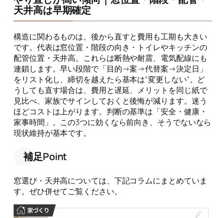
天井高は早期確定
構造に関わるものは、後から直すと費用も工期も大きい
です。代表は窓位置・階段の向き・トイレやキッチンの
配管位置・天井高。これらは断熱や耐震、電気配線にも
連鎖します。早い段階で「目的→案→代替案→決定日」
をリスト化し、締切を越えたら基本は“変更しない”。ど
うしても直す場合は、費用と遅延、メリットを同じ紙で
見比べ、家族でサインしておくと後悔が減ります。迷う
ほどコストは上がります。判断の基準は「安全・健康・
家事時間」。この3つに効くなら前向き、そうでないなら
現状維持が基本です。
補足Point
窓選び・天井高については、下記コラムにまとめていま
す。ぜひ併せてご覧ください。