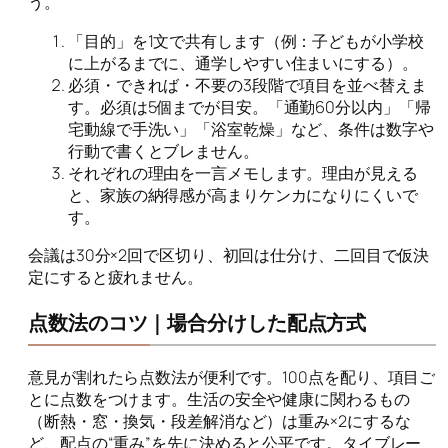
う。
「目的」を1文で共有します（例：子どもが小学校
に上がるまでに、通学しやすい住まいにする）。
必須・できれば・不要の3段階で項目を並べ替えま
す。必須は5個までが目安。「通勤60分以内」「帰
宅動線で手洗い」「浴室乾燥」など、条件は数字や
行動で書くとブレません。
それぞれの理由を一言メモします。理由が見える
と、家族の納得感が高まりケンカになりにくいで
す。
会議は30分×2回で区切り、初回は仕分け、二回目で仮決
定にすると疲れません。
点数法のコツ｜場合分けした配点方式
意見が割れたら点数法が便利です。100点を配り、項目ご
とに点数をつけます。生活の安全や健康に関わるもの
（断熱・窓・換気・段差解消など）は重み×2にするな
ど、配点の“重み”を先に決めると公平です。タイブレー