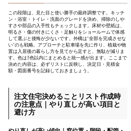
この段階は、見た目と使い勝手の最終調整です。キッチ
ン・浴室・トイレ・洗面のグレードを決め、掃除のしや
すさや部品の入手性もチェックします。床材や壁紙は、
明るさ・傷の付きにくさ・足触りをショールームで体感
して選ぶと後悔が少ないです。外構は“全部を完成させな
い”のも戦略。アプローチと駐車場を先に作り、植栽や物
置は入居後の暮らし方を見てから足すと、無駄が減りま
す。色は3色以内にまとめると統一感が出ます。ここまで
決めた内容は、必ずリストに反映し、決定日・見積金
額・図面番号を記録しておきましょう。
注文住宅決めることリスト作成時
の注意点｜やり直しが高い項目と
避け方
やり直しが高い傾向｜窓位置・階段・配管・