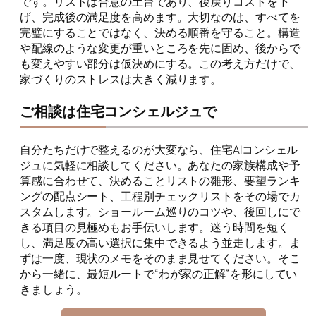
です。リストは合意の土台であり、後戻りコストを下
げ、完成後の満足度を高めます。大切なのは、すべてを
完璧にすることではなく、決める順番を守ること。構造
や配線のような変更が重いところを先に固め、後からで
も変えやすい部分は仮決めにする。この考え方だけで、
家づくりのストレスは大きく減ります。
ご相談は住宅コンシェルジュで
自分たちだけで整えるのが大変なら、住宅AIコンシェル
ジュに気軽に相談してください。あなたの家族構成や予
算感に合わせて、決めることリストの雛形、要望ランキ
ングの配点シート、工程別チェックリストをその場でカ
スタムします。ショールーム巡りのコツや、後回しにで
きる項目の見極めもお手伝いします。迷う時間を短く
し、満足度の高い選択に集中できるよう並走します。ま
ずは一度、現状のメモをそのまま見せてください。そこ
から一緒に、最短ルートで“わが家の正解”を形にしてい
きましょう。