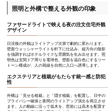
照明と外構で整える外観の印象
ファサードライトで映える夜の注文住宅外観
デザイン
日没後の外観はライトアップ次第で劇的に変わります。
壁面ウォッシャーライトを軒下に仕込み、縦方向の陰影
を強調すればホテルライクな雰囲気を生み出せます。照
明色は玄関ドア周りを電球色、壁面を温白色にするツー
トーン構成が、人の視線を自然に入口へ誘導します。
エクステリアと植栽がもたらす統一感と防犯
性
外構は「見せる植栽」と「隠す植栽」を配置し、日中の
プライバシー確保と夜間のライトアップ演出を両立させ
ます。人の動線に沿って低木を、窓前には高木を配置す