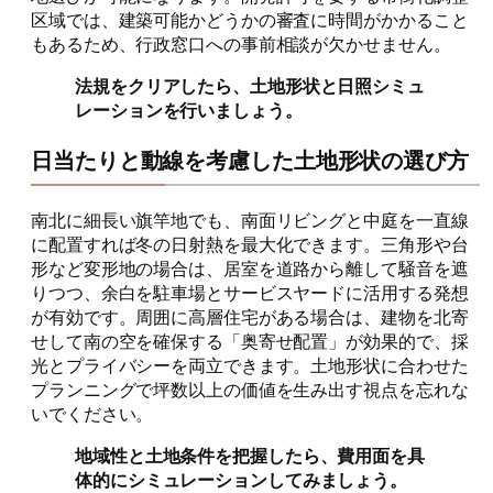
区域では、建築可能かどうかの審査に時間がかかること
もあるため、行政窓口への事前相談が欠かせません。
法規をクリアしたら、土地形状と日照シミュ
レーションを行いましょう。
日当たりと動線を考慮した土地形状の選び方
南北に細長い旗竿地でも、南面リビングと中庭を一直線
に配置すれば冬の日射熱を最大化できます。三角形や台
形など変形地の場合は、居室を道路から離して騒音を遮
りつつ、余白を駐車場とサービスヤードに活用する発想
が有効です。周囲に高層住宅がある場合は、建物を北寄
せして南の空を確保する「奥寄せ配置」が効果的で、採
光とプライバシーを両立できます。土地形状に合わせた
プランニングで坪数以上の価値を生み出す視点を忘れな
いでください。
地域性と土地条件を把握したら、費用面を具
体的にシミュレーションしてみましょう。