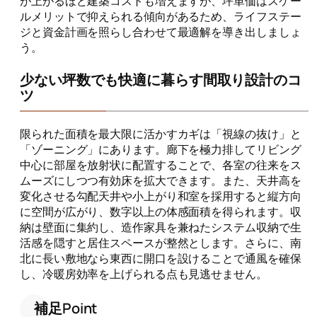
が上がるほど建築コストも増えますが、坪単価はスケー
ルメリットで抑えられる傾向があるため、ライフステー
ジと資金計画を照らし合わせて最適解を導き出しましょ
う。
少ない坪数でも快適に暮らす間取り設計のコ
ツ
限られた面積を最大限に活かすカギは「視線の抜け」と
「ゾーニング」にあります。廊下を極力排してリビング
中心に部屋を放射状に配置することで、各室の往来をス
ムーズにしつつ有効床を拡大できます。また、天井高を
変化させる勾配天井や小上がり和室を採用すると縦方向
に空間が広がり、数字以上の体感面積を得られます。収
納は壁面に集約し、造作家具を兼ねたシステム収納で生
活感を隠すと居住スペースが整然とします。さらに、南
北に長い敷地なら東西に開口を設けることで通風を確保
し、冷暖房効率を上げられる点も見逃せません。
補足Point