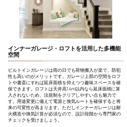
インナーガレージ・ロフトを活用した多機能
空間
ビルトインガレージは雨の日でも荷物搬入が楽で、防犯
性も高いのがメリットです。ガレージ上部の空間をロフ
トや書斎にすれば延床面積を抑えつつ趣味スペースを確
保できます。ロフトは天井高1.4m以内なら延床面積に算
入されないため、法規制をクリアしやすい点も魅力で
す。用途変更に備えて電源と換気ルートを確保すると将
来の可変性が高まります。ただしインナーガレージは耐
火構造や換気計算が必須なので、設計段階から専門家の
チェックを受けましょう。