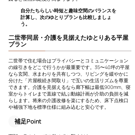
自分たちらしい時短と趣味空間のバランスを
計算し、次のゆとりプランも比較しましょ
う。
二世帯同居・介護を見据えたゆとりある平屋
プラン
二世帯で住む場合はプライバシーとコミュニケーション
の線引きをどこで行うかが最重要です。35〜40坪の平屋
なら玄関、水まわりを共有しつつ、リビングを緩やかに
分けた「片屋根続き間取り」で互いの生活リズムを尊重
できます。介護を見据えるなら廊下幅は最低900mm、寝
室からトイレまで直線で結ぶ動線計画が介助の負担を減
らします。将来の介護改修を楽にするため、床下点検口
や補強下地を標準仕様に組み込むと安心です。
補足Point