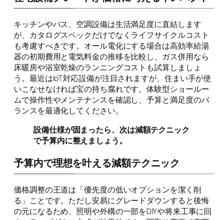
キッチンやバス、空調設備は生活満足度に直結します
が、カタログスペックだけでなくライフサイクルコスト
も考慮すべきです。オール電化にする場合は高効率給湯
器の初期費用と電気料金の推移を比較し、ガス併用なら
床暖房や浴室乾燥のランニングコストも試算しましょ
う。最近はIoT対応設備が注目されますが、住まい手が使
いこなせなければ宝の持ち腐れです。体験型ショールー
ムで操作性やメンテナンスを確認し、予算と満足度のバ
ランスを最適化してください。
設備仕様が固まったら、次は減額テクニック
で予算内に整えましょう。
予算内で理想を叶える減額テクニック
価格調整の王道は「優先度の低いオプションを潔く削
る」ことです。ただし安易にグレードダウンすると後悔
の元になるため、照明や外構の一部をDIYや将来工事に回