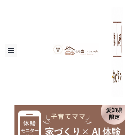
内
容
を
ス
キ
ッ
プ