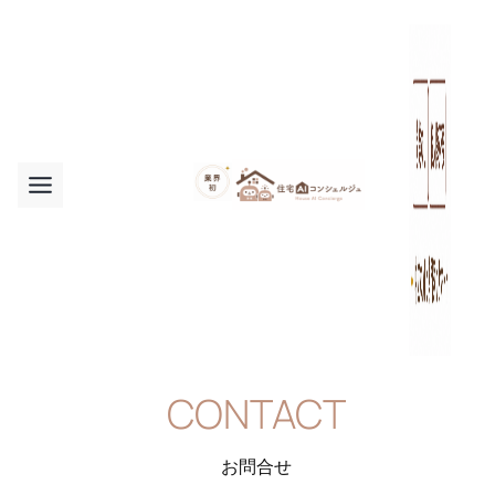
内
容
を
ス
キ
ッ
プ
CONTACT
お問合せ