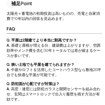
補足Point
太陽光＋蓄電池の初期投資は高いものの、売電と自家消
費で10年以内の回収を見込めます。
FAQ
Q. 平屋は2階建てより本当に割高ですか？
A.
基礎と屋根が増える分、建築費は上がりますが、空調
効率やメンテ費を含む30年トータルでは差が縮まるケー
スが多いです。
Q. 狭い土地でも平屋を建てられますか？
A.
中庭やロフトを活用したコートハウス型なら敷地20坪
台でも快適な平屋が可能です。
Q. 防犯面が心配ですが対策は？
A.
高窓・連窓には防犯ガラスと開閉センサーを組み合わ
せ、玄関はスマートロックで出入り履歴を残す方法が有
効です。