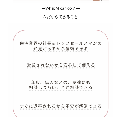
―What AI can do？―
AIだからできること