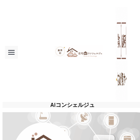
内
容
を
ス
キ
ッ
プ
AIコンシェルジュ