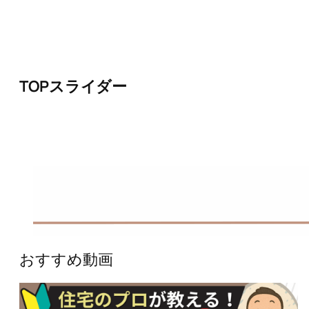
内
容
を
ス
キ
ッ
TOPスライダー
プ
おすすめ動画